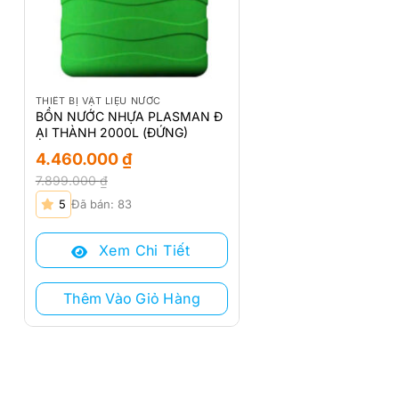
THIẾT BỊ VẬT LIỆU NƯỚC
BỒN NƯỚC NHỰA PLASMAN Đ
ẠI THÀNH 2000L (ĐỨNG)
4.460.000
₫
7.899.000
₫
Giá
Giá
5
Đã bán: 83
gốc
hiện
là:
tại
Xem Chi Tiết
7.899.000 ₫.
là:
4.460.000 ₫.
Thêm Vào Giỏ Hàng