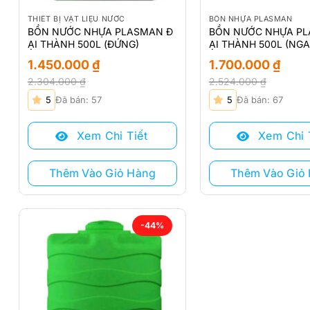
THIẾT BỊ VẬT LIỆU NƯỚC
BỒN NHỰA PLASMAN
BỒN NƯỚC NHỰA PLASMAN Đ
BỒN NƯỚC NHỰA PL
ẠI THÀNH 500L (ĐỨNG)
ẠI THÀNH 500L (NG
1.450.000
₫
1.700.000
₫
2.304.000
₫
2.524.000
₫
Giá
Giá
Giá
Giá
5
Đã bán: 57
5
Đã bán: 67
gốc
hiện
gốc
hiện
là:
tại
là:
tại
Xem Chi Tiết
Xem Chi 
2.304.000 ₫.
là:
2.524.000 ₫.
là:
1.450.000 ₫.
1.700.000 ₫.
Thêm Vào Giỏ Hàng
Thêm Vào Giỏ
-44%