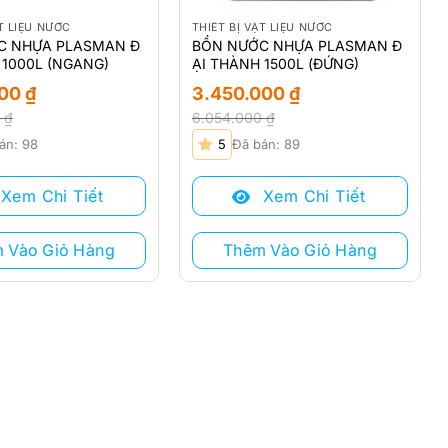
ẬT LIỆU NƯỚC
THIẾT BỊ VẬT LIỆU NƯỚC
C NHỰA PLASMAN Đ
BỒN NƯỚC NHỰA PLASMAN Đ
 1000L (NGANG)
ẠI THÀNH 1500L (ĐỨNG)
000
₫
3.450.000
₫
0
₫
6.054.000
₫
Giá
Giá
án: 98
5
Đã bán: 89
gốc
hiện
là:
tại
Xem Chi Tiết
Xem Chi Tiết
 ₫.
6.054.000 ₫.
là:
 ₫.
3.450.000 ₫.
 Vào Giỏ Hàng
Thêm Vào Giỏ Hàng