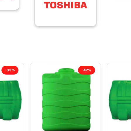
-33%
-42%