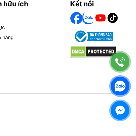
n hữu ích
Kết nối
ực
a hàng