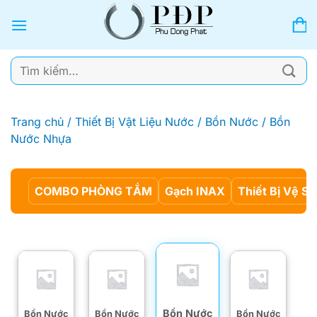
Bỏ
qua
nội
dung
Tìm
kiếm:
Trang chủ
/
Thiết Bị Vật Liệu Nước
/
Bồn Nước
/
Bồn
Nước Nhựa
COMBO PHÒNG TẮM
Gạch INAX
Thiết Bị Vệ Si
Bồn Nước
Bồn Nước
Bồn Nước
Bồn Nước