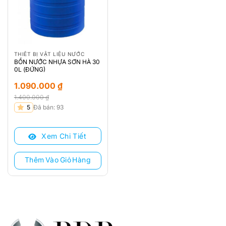
THIẾT BỊ VẬT LIỆU NƯỚC
BỒN NƯỚC NHỰA SƠN HÀ 30
0L (ĐỨNG)
1.090.000
₫
1.400.000
₫
Giá
Giá
5
Đã bán: 93
gốc
hiện
là:
tại
Xem Chi Tiết
1.400.000 ₫.
là:
1.090.000 ₫.
Thêm Vào Giỏ Hàng