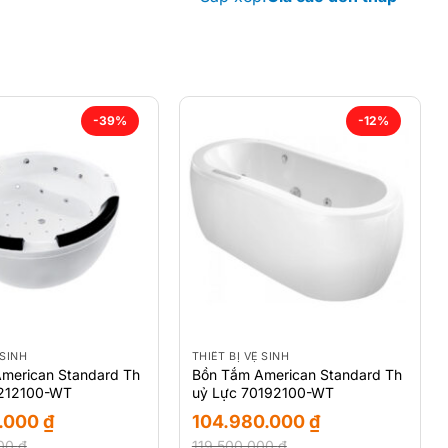
-39%
-12%
 SINH
THIẾT BỊ VỆ SINH
merican Standard Th
Bồn Tắm American Standard Th
0212100-WT
uỷ Lực 70192100-WT
0.000
₫
104.980.000
₫
000
₫
119.500.000
₫