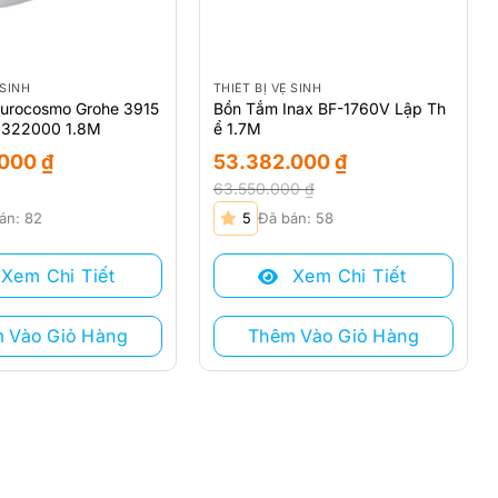
 SINH
THIẾT BỊ VỆ SINH
urocosmo Grohe 3915
Bồn Tắm Inax BF-1760V Lập Th
9322000 1.8M
ể 1.7M
.000
₫
53.382.000
₫
63.550.000
₫
Giá
Giá
án: 82
5
Đã bán: 58
gốc
hiện
là:
tại
Xem Chi Tiết
Xem Chi Tiết
63.550.000 ₫.
là:
53.382.000 ₫.
 Vào Giỏ Hàng
Thêm Vào Giỏ Hàng