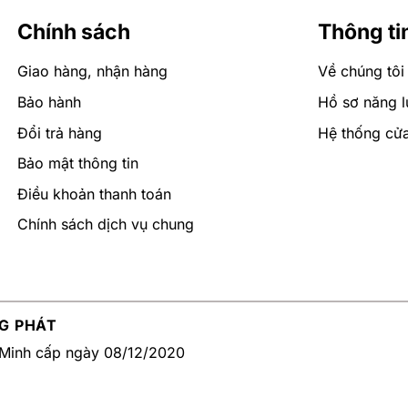
không chân, bồn tắm yếm, và bồn tắm đặt sàn.
Chính sách
Thông ti
m ngâm và
bồn tắm nằm massage
Giao hàng, nhận hàng
Về chúng tôi
hoảng từ 1M5 đến 1M7 thân bồn thấp hơn và phần gối đầu 
Bảo hành
Hồ sơ năng l
 nằm hợp lý
Đổi trả hàng
Hệ thống cử
Bảo mật thông tin
 đến các tiêu chí đó là kiểu dáng, tính năng, kích thước, 
Điều khoản thanh toán
Chính sách dịch vụ chung
ình có không gian phòng tắm không qua lớn những vẫn muốn
ồn tắm, bao gồm cả bồn ngâm, bồn massage. Phù hợp với n
G PHÁT
Minh cấp ngày 08/12/2020
ắm thường và bồn tắm massage nhằm thỏa mãng nhu cầu sử 