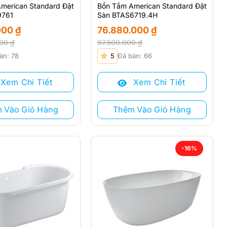
merican Standard Đặt
Bồn Tắm American Standard Đặt
9761
Sàn BTAS6719.4H
000
₫
76.880.000
₫
000
₫
97.500.000
₫
Giá
Giá
án: 78
5
Đã bán: 66
gốc
hiện
là:
tại
Xem Chi Tiết
Xem Chi Tiết
00 ₫.
97.500.000 ₫.
là:
 ₫.
76.880.000 ₫.
 Vào Giỏ Hàng
Thêm Vào Giỏ Hàng
-16%