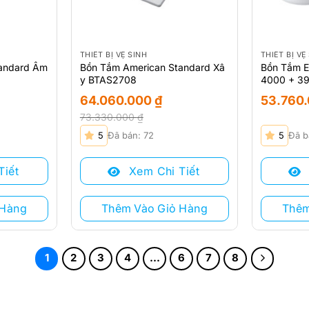
THIẾT BỊ VỆ SINH
THIẾT BỊ VỆ
andard Âm
Bồn Tắm American Standard Xâ
Bồn Tắm E
y BTAS2708
4000 + 3
64.060.000
₫
53.760
73.330.000
₫
Giá
Giá
5
Đã bán: 72
5
Đã b
gốc
hiện
là:
tại
Tiết
Xem Chi Tiết
73.330.000 ₫.
là:
64.060.000 ₫.
 Hàng
Thêm Vào Giỏ Hàng
Thêm
1
2
3
4
…
6
7
8