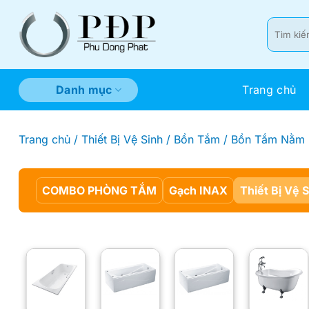
Bỏ
qua
Tìm
kiếm:
nội
dung
Trang chủ
Danh mục
Trang chủ
/
Thiết Bị Vệ Sinh
/
Bồn Tắm
/
Bồn Tắm Nằm
COMBO PHÒNG TẮM
Gạch INAX
Thiết Bị Vệ 