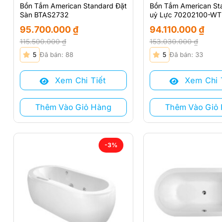
Bồn Tắm American Standard Đặt
Bồn Tắm American St
Sàn BTAS2732
uỷ Lực 70202100-WT
95.700.000
₫
94.110.000
₫
115.500.000
₫
153.030.000
₫
Giá
Giá
Giá
Giá
5
Đã bán: 88
5
Đã bán: 33
gốc
hiện
gốc
hiện
là:
tại
là:
tại
Xem Chi Tiết
Xem Chi 
115.500.000 ₫.
là:
153.030.000 ₫.
là:
95.700.000 ₫.
94.110.000 ₫.
Thêm Vào Giỏ Hàng
Thêm Vào Giỏ
-3%