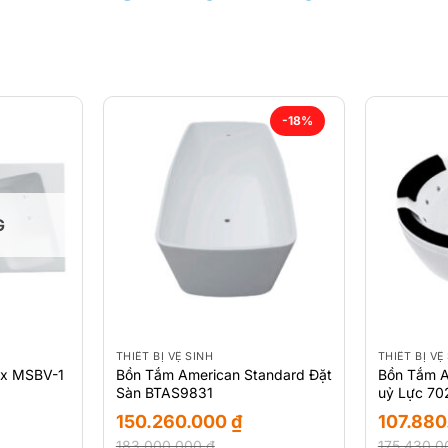
-18%
G
THIẾT BỊ VỆ SINH
THIẾT BỊ VỆ
ax MSBV-1
Bồn Tắm American Standard Đặt
Bồn Tắm A
Sàn BTAS9831
uỷ Lực 7
150.260.000
₫
107.88
183.000.000
₫
175.430.