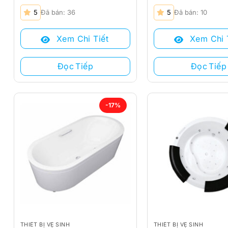
5
Đã bán: 36
5
Đã bán: 10
Xem Chi Tiết
Xem Chi 
Đọc Tiếp
Đọc Tiếp
-17%
THIẾT BỊ VỆ SINH
THIẾT BỊ VỆ SINH