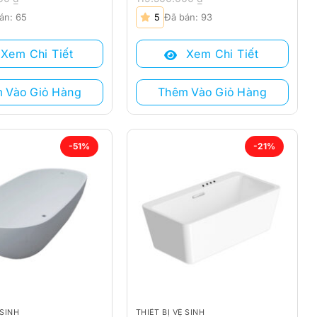
Giá
Giá
án: 65
5
Đã bán: 93
gốc
hiện
là:
tại
Xem Chi Tiết
Xem Chi Tiết
00 ₫.
119.500.000 ₫.
là:
00 ₫.
104.980.000 ₫.
 Vào Giỏ Hàng
Thêm Vào Giỏ Hàng
-51%
-21%
 SINH
THIẾT BỊ VỆ SINH