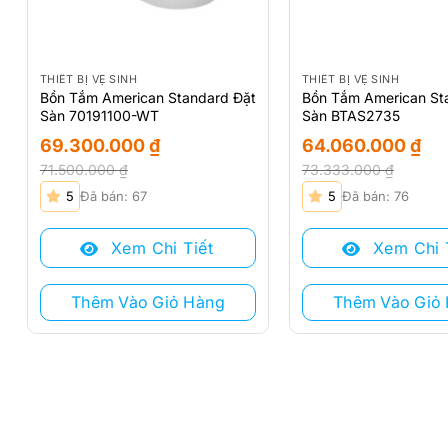
THIẾT BỊ VỆ SINH
THIẾT BỊ VỆ SINH
Bồn Tắm American Standard Đặt
Bồn Tắm American St
Sàn 70191100-WT
Sàn BTAS2735
69.300.000
₫
64.060.000
₫
71.500.000
₫
73.333.000
₫
Giá
Giá
Giá
Giá
5
Đã bán: 67
5
Đã bán: 76
gốc
hiện
gốc
hiện
là:
tại
là:
tại
Xem Chi Tiết
Xem Chi 
71.500.000 ₫.
là:
73.333.000 ₫.
là:
69.300.000 ₫.
64.060.000 ₫.
Thêm Vào Giỏ Hàng
Thêm Vào Giỏ