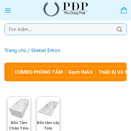
Bỏ
qua
nội
dung
Tìm
kiếm:
Trang chủ
/
Stiebel Eltron
COMBO PHÒNG TẮM
Gạch INAX
Thiết Bị Vệ Si
Bồn Tắm
Bồn tắm xây
Chân Yếm
Toto