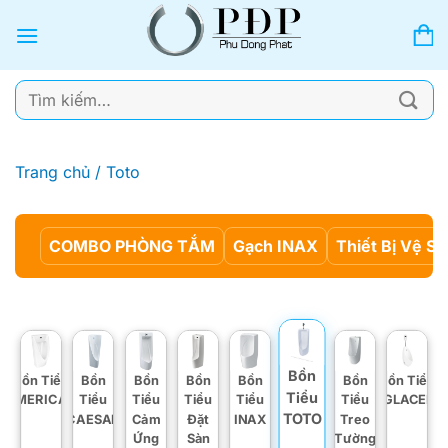
Bỏ
qua
nội
dung
Tìm
kiếm:
Trang chủ
/
Toto
COMBO PHÒNG TẮM
Gạch INAX
Thiết Bị Vệ Si
Bồn
Bồn Tiểu
Bồn
Bồn
Bồn
Bồn
Bồn
Bồn Tiểu
Tiểu
AMERICAN
Tiểu
Tiểu
Tiểu
Tiểu
Tiểu
VIGLACERA
TOTO
CAESAR
Cảm
Đặt
INAX
Treo
Ứng
Sàn
Tường