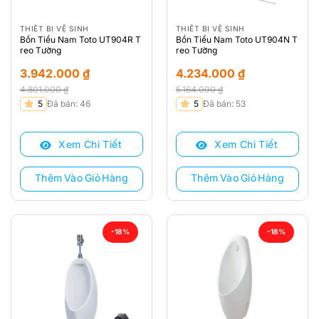
THIẾT BỊ VỆ SINH
THIẾT BỊ VỆ SINH
Bồn Tiểu Nam Toto UT904R T
Bồn Tiểu Nam Toto UT904N T
reo Tường
reo Tường
3.942.000
₫
4.234.000
₫
4.801.000
₫
5.164.000
₫
Giá
Giá
Giá
Giá
5
Đã bán: 46
5
Đã bán: 53
gốc
hiện
gốc
hiện
là:
tại
là:
tại
Xem Chi Tiết
Xem Chi Tiết
4.801.000 ₫.
là:
5.164.000 ₫.
là:
3.942.000 ₫.
4.234.000 ₫.
Thêm Vào Giỏ Hàng
Thêm Vào Giỏ Hàng
-18%
-18%