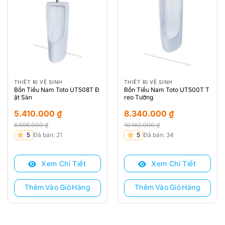
THIẾT BỊ VỆ SINH
THIẾT BỊ VỆ SINH
Bồn Tiểu Nam Toto UT508T Đ
Bồn Tiểu Nam Toto UT500T T
ặt Sàn
reo Tường
5.410.000
₫
8.340.000
₫
6.598.000
₫
10.162.000
₫
Giá
Giá
Giá
Giá
5
Đã bán: 21
5
Đã bán: 34
gốc
hiện
gốc
hiện
là:
tại
là:
tại
Xem Chi Tiết
Xem Chi Tiết
6.598.000 ₫.
là:
10.162.000 ₫.
là:
5.410.000 ₫.
8.340.000 ₫.
Thêm Vào Giỏ Hàng
Thêm Vào Giỏ Hàng