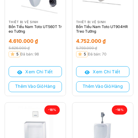
THIẾT BỊ VỆ SINH
THIẾT BỊ VỆ SINH
Bồn Tiểu Nam Toto UT560T Tr
Bồn Tiểu Nam Toto UT904HR
eo Tường
Treo Tường
4.610.000
₫
4.752.000
₫
5.626.000
₫
5.793.000
₫
Giá
Giá
Giá
Giá
5
Đã bán: 98
5
Đã bán: 70
gốc
hiện
gốc
hiện
là:
tại
là:
tại
Xem Chi Tiết
Xem Chi Tiết
5.626.000 ₫.
là:
5.793.000 ₫.
là:
4.610.000 ₫.
4.752.000 ₫.
Thêm Vào Giỏ Hàng
Thêm Vào Giỏ Hàng
-18%
-18%