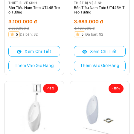
THIẾT BỊ VỆ SINH
THIẾT BỊ VỆ SINH
Bồn Tiểu Nam Toto UT445 Tre
Bồn Tiểu Nam Toto UT445H T
o Tường
reo Tường
3.100.000
₫
3.683.000
₫
3.650.000
₫
4.497.000
₫
Giá
Giá
Giá
Giá
5
Đã bán: 82
5
Đã bán: 92
gốc
hiện
gốc
hiện
là:
tại
là:
tại
Xem Chi Tiết
Xem Chi Tiết
3.650.000 ₫.
là:
4.497.000 ₫.
là:
3.100.000 ₫.
3.683.000 ₫.
Thêm Vào Giỏ Hàng
Thêm Vào Giỏ Hàng
-18%
-18%