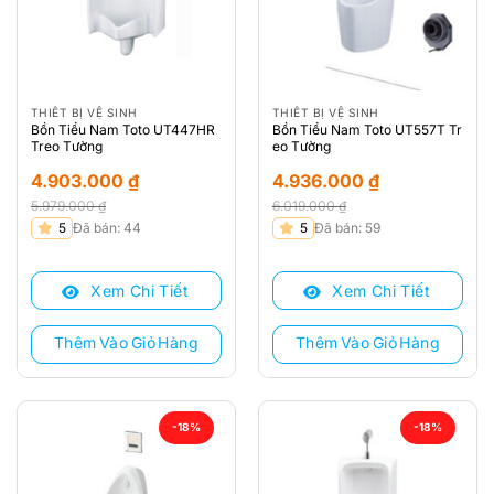
THIẾT BỊ VỆ SINH
THIẾT BỊ VỆ SINH
Bồn Tiểu Nam Toto UT447HR
Bồn Tiểu Nam Toto UT557T Tr
Treo Tường
eo Tường
4.903.000
₫
4.936.000
₫
5.979.000
₫
6.019.000
₫
Giá
Giá
Giá
Giá
5
Đã bán: 44
5
Đã bán: 59
gốc
hiện
gốc
hiện
là:
tại
là:
tại
Xem Chi Tiết
Xem Chi Tiết
5.979.000 ₫.
là:
6.019.000 ₫.
là:
4.903.000 ₫.
4.936.000 ₫.
Thêm Vào Giỏ Hàng
Thêm Vào Giỏ Hàng
-18%
-18%