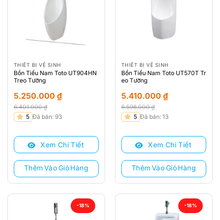
THIẾT BỊ VỆ SINH
THIẾT BỊ VỆ SINH
Bồn Tiểu Nam Toto UT904HN
Bồn Tiểu Nam Toto UT570T Tr
Treo Tường
eo Tường
5.250.000
₫
5.410.000
₫
6.401.000
₫
6.598.000
₫
Giá
Giá
Giá
Giá
5
Đã bán: 93
5
Đã bán: 13
gốc
hiện
gốc
hiện
là:
tại
là:
tại
Xem Chi Tiết
Xem Chi Tiết
6.401.000 ₫.
là:
6.598.000 ₫.
là:
5.250.000 ₫.
5.410.000 ₫.
Thêm Vào Giỏ Hàng
Thêm Vào Giỏ Hàng
-18%
-18%