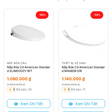
-55%
-53%
NẮP BỒN CẦU
THIẾT BỊ VỆ SINH
Nắp Rửa Cơ American Standar
Nắp Rửa Cơ American Standar
d SLIM00001-WT
d M4A839 SW
1.080.000
₫
1.140.000
₫
2.400.000
₫
2.400.000
₫
Giá
Giá
Giá
Giá
5
Đã bán: 26
5
Đã bán: 11
gốc
hiện
gốc
hiện
là:
tại
là:
tại
Xem Chi Tiết
Xem Chi Tiết
2.400.000 ₫.
là:
2.400.000 ₫.
là:
1.080.000 ₫.
1.140.000 ₫.