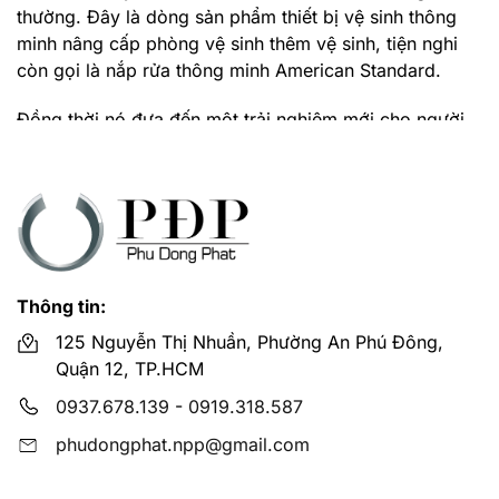
thường. Đây là dòng sản phẩm thiết bị vệ sinh thông
minh nâng cấp phòng vệ sinh thêm vệ sinh, tiện nghi
còn gọi là nắp rửa thông minh American Standard.
Đồng thời nó đưa đến một trải nghiệm mới cho người
dùng thật thoải mái, thật dễ chịu, thật sạch sẽ. Cuộc
sống với nhu cầu cá nhân sẽ được nâng tầm giá trị.
Ưu điểm nổi bật của nắp rửa cơ thông minh
American Standard?
Tính năng rửa vệ sinh tiện nghi, sử dụng đơn giản
Thông tin:
Đa dạng mẫu mã, thương hiệu
125 Nguyễn Thị Nhuần, Phường An Phú Đông,
Dễ lắp đặt, dễ vệ sinh
Quận 12, TP.HCM
Nắp bồn cầu rửa cơ tiết kiệm nước, tiết kiệm năng
0937.678.139
-
0919.318.587
lượng, thân thiện với môi trường
phudongphat.npp@gmail.com
Dễ dàng thay thế và tích hợp