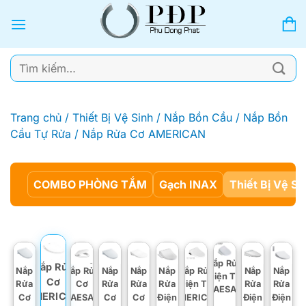
Bỏ
qua
nội
dung
Tìm
kiếm:
Trang chủ
/
Thiết Bị Vệ Sinh
/
Nắp Bồn Cầu
/
Nắp Bồn
Cầu Tự Rửa
/
Nắp Rửa Cơ AMERICAN
COMBO PHÒNG TẮM
Gạch INAX
Thiết Bị Vệ Si
Nắp Rửa
Nắp Rửa
Nắp
Nắp Rửa
Nắp
Nắp
Nắp
Nắp Rửa
Nắp
Nắp
Điện Tử
Cơ
Rửa
Cơ
Rửa
Rửa
Rửa
Điện Tử
Rửa
Rửa
CAESAR
AMERICAN
Cơ
CAESAR
Cơ
Cơ
Điện
AMERICAN
Điện
Điện