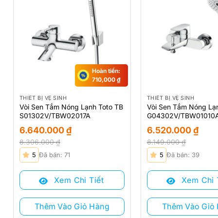
Hoàn tiền:
710,000
₫
THIẾT BỊ VỆ SINH
THIẾT BỊ VỆ SINH
Vòi Sen Tắm Nóng Lạnh Toto TB
Vòi Sen Tắm Nóng Lạ
S01302V/TBW02017A
G04302V/TBW01010
6.640.000
₫
6.520.000
₫
8.306.000
₫
8.149.000
₫
Giá
Giá
Giá
Giá
5
Đã bán: 71
5
Đã bán: 39
gốc
hiện
gốc
hiện
là:
tại
là:
tại
Xem Chi Tiết
Xem Chi 
8.306.000 ₫.
là:
8.149.000 ₫.
là:
6.640.000 ₫.
6.520.000 ₫.
Thêm Vào Giỏ Hàng
Thêm Vào Giỏ