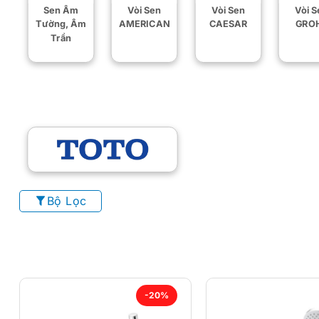
Sen Âm
Vòi Sen
Vòi Sen
Vòi S
Tường, Âm
AMERICAN
CAESAR
GRO
Trần
Bộ Lọc
-20%