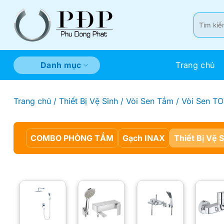
Bỏ
qua
Tìm
kiếm:
nội
dung
Trang chủ
Danh mục
Trang chủ
/
Thiết Bị Vệ Sinh
/
Vòi Sen Tắm
/
Vòi Sen T
COMBO PHÒNG TẮM
Gạch INAX
Thiết Bị Vệ 