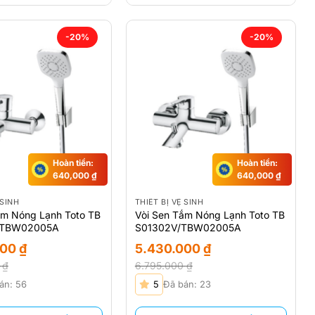
-20%
-20%
Hoàn tiền:
Hoàn tiền:
640,000
₫
640,000
₫
 SINH
THIẾT BỊ VỆ SINH
ắm Nóng Lạnh Toto TB
Vòi Sen Tắm Nóng Lạnh Toto TB
/TBW02005A
S01302V/TBW02005A
000
₫
5.430.000
₫
0
₫
6.795.000
₫
Giá
Giá
án: 56
5
Đã bán: 23
gốc
hiện
là:
tại