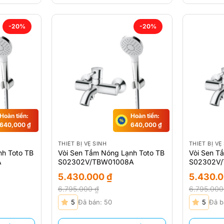
-20%
-20%
Hoàn tiền:
Hoàn tiền:
640,000
₫
640,000
₫
THIẾT BỊ VỆ SINH
THIẾT BỊ VỆ
nh Toto TB
Vòi Sen Tắm Nóng Lạnh Toto TB
Vòi Sen T
A
S02302V/TBW01008A
S02302V
5.430.000
₫
5.430.
6.795.000
₫
6.795.00
Giá
Giá
Giá
Giá
5
Đã bán: 50
5
Đã b
gốc
hiện
gốc
hiện
là:
tại
là:
tại