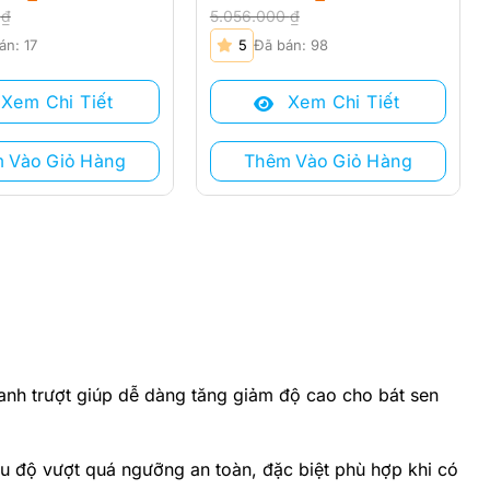
0
₫
5.056.000
₫
Giá
Giá
án: 17
5
Đã bán: 98
gốc
hiện
là:
tại
Xem Chi Tiết
Xem Chi Tiết
₫.
5.056.000 ₫.
là:
 ₫.
4.050.000 ₫.
 Vào Giỏ Hàng
Thêm Vào Giỏ Hàng
anh trượt giúp dễ dàng tăng giảm độ cao cho bát sen
nhiều độ vượt quá ngưỡng an toàn, đặc biệt phù hợp khi có