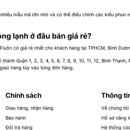
 nhiều mẫu mã lớn nhỏ và có thể điều chỉnh các kiểu phun
g lạnh ở đâu bán giá rẻ?
O
luôn có giá rẻ nhất cho khách hàng tại TPHCM, Bình Dươn
thành Quận 1, 2, 3, 4, 5, 6, 7, 8, 9, 10, 11, 12, Bình Thạnh
 giao hàng tùy vào từng đơn hàng.
ễn phí qua cuộc gọi hoặc zalo.
Chính sách
Thông ti
Giao hàng, nhận hàng
Về chúng tôi
Bảo hành
Hồ sơ năng l
Đổi trả hàng
Hệ thống cử