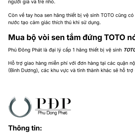
người già và trẻ nhỏ.
Còn về tay hoa sen hãng thiết bị vệ sinh TOTO cũng có
nước tạo cảm giác thích thú khi sử dụng.
Mua bộ vòi sen tắm đứng TOTO nón
Phú Đông Phát là đại lý cấp 1 hãng thiết bị vệ sinh
TOT
Hỗ trợ giao hàng miễn phí với đơn hàng tại các quận nội 
(Bình Dương), các khu vực và tỉnh thành khác sẽ hỗ trợ
Mọi chi tiết xin liên hệ website:
phudongphat.vn
Hotline:
0919318587
và
0937678139
để được tư vấn mi
Thông tin: