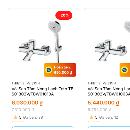
-20%
Hoàn tiền:
650,000
₫
THIẾT BỊ VỆ SINH
THIẾT BỊ VỆ SINH
Vòi Sen Tắm Nóng Lạnh Toto TB
Vòi Sen Tắm Nóng Lạ
S01302V/TBW01010A
S01302V/TBW01008
6.030.000
₫
5.440.000
₫
7.510.000
₫
6.795.000
₫
Giá
Giá
Giá
Giá
5
Đã bán: 38
5
Đã bán: 12
gốc
hiện
gốc
hiện
là:
tại
là:
tại