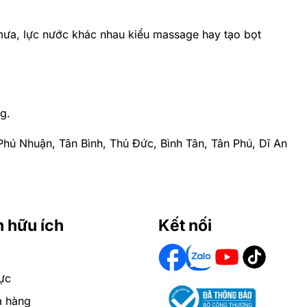
 mưa, lực nước khác nhau kiểu massage hay tạo bọt
g.
, Phú Nhuận, Tân Bình, Thủ Đức, Bình Tân, Tân Phú, Dĩ An
n hữu ích
Kết nối
ực
a hàng