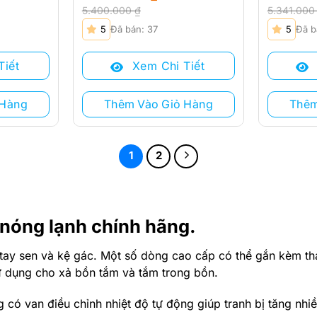
5.400.000
₫
5.341.00
Giá
Giá
Giá
Giá
5
Đã bán: 37
5
Đã b
gốc
hiện
gốc
hiện
là:
tại
là:
tại
Tiết
Xem Chi Tiết
5.400.000 ₫.
là:
5.341.000 
là:
4.320.000 ₫.
4.270.000
 Hàng
Thêm Vào Giỏ Hàng
Thêm
1
2
 nóng lạnh chính hãng.
tay sen và kệ gác. Một số dòng cao cấp có thể gắn kèm th
ử dụng cho xả bồn tắm và tắm trong bồn.
́ng có van điều chỉnh nhiệt độ tự động giúp tranh bị tăng 