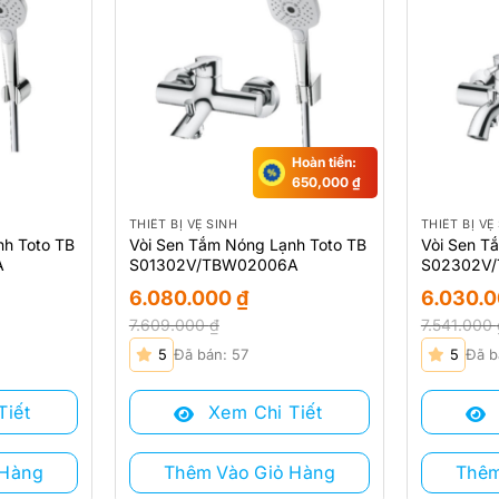
Hoàn tiền:
650,000
₫
THIẾT BỊ VỆ SINH
THIẾT BỊ VỆ
nh Toto TB
Vòi Sen Tắm Nóng Lạnh Toto TB
Vòi Sen T
A
S01302V/TBW02006A
S02302V
6.080.000
₫
6.030.
7.609.000
₫
7.541.000
Giá
Giá
Giá
Giá
5
Đã bán: 57
5
Đã b
gốc
hiện
gốc
hiện
là:
tại
là:
tại
Tiết
Xem Chi Tiết
7.609.000 ₫.
là:
7.541.000 
là:
6.080.000 ₫.
6.030.000
 Hàng
Thêm Vào Giỏ Hàng
Thêm