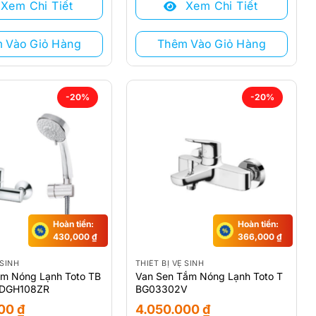
Xem Chi Tiết
Xem Chi Tiết
 ₫.
6.795.000 ₫.
là:
 ₫.
5.430.000 ₫.
 Vào Giỏ Hàng
Thêm Vào Giỏ Hàng
-20%
-20%
Hoàn tiền:
Hoàn tiền:
430,000
₫
366,000
₫
 SINH
THIẾT BỊ VỆ SINH
ắm Nóng Lạnh Toto TB
Van Sen Tắm Nóng Lạnh Toto T
DGH108ZR
BG03302V
000
₫
4.050.000
₫