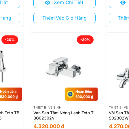
Tiết
Xem Chi Tiết
6.795.000 ₫.
là:
6.795.000
là:
5.430.000 ₫.
5.430.000
 Hàng
Thêm Vào Giỏ Hàng
Thêm
-20%
-20%
Hoàn tiền:
Hoàn tiền:
530,000
₫
500,000
₫
THIẾT BỊ VỆ SINH
THIẾT BỊ VỆ
nh Toto TB
Van Sen Tắm Nóng Lạnh Toto T
Vòi Sen T
B
BG02302V
S02302V/
4.320.000
₫
4.270.