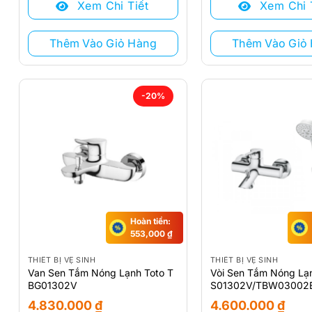
Xem Chi Tiết
Xem Chi 
7.510.000 ₫.
là:
6.795.000 ₫.
là:
6.030.000 ₫.
5.440.000 ₫.
Thêm Vào Giỏ Hàng
Thêm Vào Giỏ
-20%
Hoàn tiền:
553,000
₫
THIẾT BỊ VỆ SINH
THIẾT BỊ VỆ SINH
Van Sen Tắm Nóng Lạnh Toto T
Vòi Sen Tắm Nóng Lạ
BG01302V
S01302V/TBW03002
4.830.000
₫
4.600.000
₫