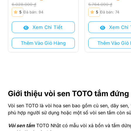
6.028.000
₫
5.764.000
₫
Giá
Giá
Giá
Giá
5
Đã bán: 94
5
Đã bán: 74
gốc
hiện
gốc
hiện
là:
tại
là:
tại
Xem Chi Tiết
Xem Chi 
6.028.000 ₫.
là:
5.764.000 ₫.
là:
4.830.000 ₫.
4.600.000 ₫.
Thêm Vào Giỏ Hàng
Thêm Vào Giỏ
Giới thiệu vòi sen TOTO tắm đứng
Vòi sen TOTO là vòi hoa sen bao gồm củ sen, dây sen, 
phù hợp người sử dụng hoặc một số vòi sen tắm còn s
Vòi sen tắm
TOTO Nhật có mẫu vòi xả bồn và tắm dư