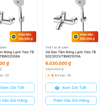
Hoàn tiền:
Hoàn tiền:
700,000
₫
650,000
₫
 SINH
THIẾT BỊ VỆ SINH
ắm Nóng Lạnh Toto TB
Vòi Sen Tắm Nóng Lạnh Toto TB
/TBW02006A
S02302V/TBW01010A
000
₫
6.030.000
₫
₫
7.541.000
₫
Giá
Giá
án: 80
5
Đã bán: 96
gốc
hiện
là:
tại
Xem Chi Tiết
Xem Chi Tiết
₫.
7.541.000 ₫.
là:
 ₫.
6.030.000 ₫.
 Vào Giỏ Hàng
Thêm Vào Giỏ Hàng