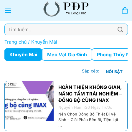
Bỏ
qua
nội
dung
Tìm
kiếm:
Trang chủ
/
Khuyến Mãi
Khuyến Mãi
Mẹo Vặt Gia Đình
Phong Thủy Nh
Sắp xếp:
NỔI BẬT
HOÀN THIỆN KHÔNG GIAN,
NÂNG TẦM TRẢI NGHIỆM –
ĐỒNG BỘ CÙNG INAX
Nguyễn Hân
20 Ngày Trước
Nên Chọn Đồng Bộ Thiết Bị Vệ
Sinh – Giải Pháp Bền Bỉ, Tiện Lợi
...