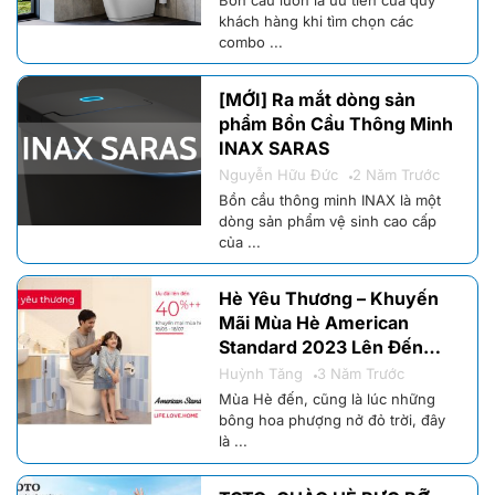
khách hàng khi tìm chọn các
combo ...
[MỚI] Ra mắt dòng sản
phẩm Bồn Cầu Thông Minh
INAX SARAS
Nguyễn Hữu Đức
2 Năm Trước
Bồn cầu thông minh INAX là một
dòng sản phẩm vệ sinh cao cấp
của ...
Hè Yêu Thương – Khuyến
Mãi Mùa Hè American
Standard 2023 Lên Đến
40%
Huỳnh Tăng
3 Năm Trước
Mùa Hè đến, cũng là lúc những
bông hoa phượng nở đỏ trời, đây
là ...