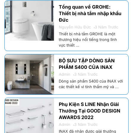
Tổng quan về GROHE:
Thiết bị nhà tắm nhập khẩu
Đức
Nguyễn Hữu Đức
3 Năm Trước
Thiết bị nhà tắm GROHE là một
thương hiệu nổi tiếng trong lĩnh
vực thiết ...
BỘ SƯU TẬP DÒNG SẢN
PHẨM S400 CỦA INAX
Admin
3 Năm Trước
Dòng sản phẩm S400 của INAX với
các thiết kế vì tính thẩm mỹ và ...
Phụ Kiện S LINE Nhận Giải
Thưởng Tại GOOD DESIGN
AWARDS 2022
Admin
3 Năm Trước
INAX đã nhận được giải thưởng