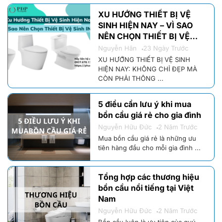
XU HƯỚNG THIẾT BỊ VỆ
SINH HIỆN NAY – VÌ SAO
NÊN CHỌN THIẾT BỊ VỆ
SINH INAX CHÍNH HÃNG?
Nguyễn Hân
23 Ngày Trước
XU HƯỚNG THIẾT BỊ VỆ SINH
HIỆN NAY: KHÔNG CHỈ ĐẸP MÀ
CÒN PHẢI THÔNG ...
5 điều cần lưu ý khi mua
bồn cầu giá rẻ cho gia đình
Nguyễn Hữu Đức
2 Năm Trước
Mua bồn cầu giá rẻ là những ưu
tiên hàng đầu cho mỗi gia đình ...
Tổng hợp các thương hiệu
bồn cầu nổi tiếng tại Việt
Nam
Nguyễn Hữu Đức
2 Năm Trước
Bồn cầu luôn là ưu tiên của quý