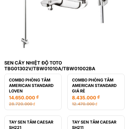
SEN CÂY NHIỆT ĐỘ TOTO
TBG01302V/TBW01010A/TBW01002BA
COMBO PHÒNG TẮM
COMBO PHÒNG TẮM
AMERICAN STANDARD
AMERICAN STANDARD
LOVEN
GIÁ RẺ
₫
₫
14.650.000
8.435.000
28.720.000
12.470.000
₫
₫
Giá
Giá
Giá
Giá
gốc
hiện
gốc
hiện
là:
tại
là:
tại
TAY SEN TẮM CAESAR
TAY SEN TẮM CAESAR
28.720.000 ₫.
là:
12.470.000 ₫.
là:
SH221
SH211