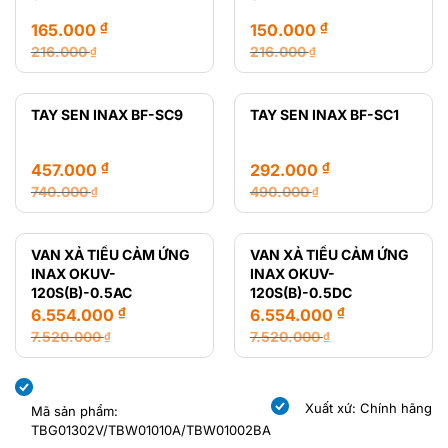
14.650.000 ₫.
8.435.000 ₫.
₫
₫
165.000
150.000
216.000
216.000
₫
₫
Giá
Giá
Giá
Giá
gốc
hiện
gốc
hiện
là:
tại
là:
tại
TAY SEN INAX BF-SC9
TAY SEN INAX BF-SC1
216.000 ₫.
là:
216.000 ₫.
là:
165.000 ₫.
150.000 ₫.
₫
₫
457.000
292.000
740.000
490.000
₫
₫
Giá
Giá
Giá
Giá
gốc
hiện
gốc
hiện
là:
tại
là:
tại
VAN XẢ TIỂU CẢM ỨNG
VAN XẢ TIỂU CẢM ỨNG
740.000 ₫.
là:
490.000 ₫.
là:
INAX OKUV-
INAX OKUV-
457.000 ₫.
292.000 ₫.
120S(B)-0.5AC
120S(B)-0.5DC
₫
₫
6.554.000
6.554.000
7.520.000
7.520.000
₫
₫
Giá
Giá
Giá
Giá
gốc
hiện
gốc
hiện
là:
tại
là:
tại
Xuất xứ: Chính hãng
Mã sản phẩm:
7.520.000 ₫.
là:
7.520.000 ₫.
là:
TBG01302V/TBW01010A/TBW01002BA
6.554.000 ₫.
6.554.000 ₫.