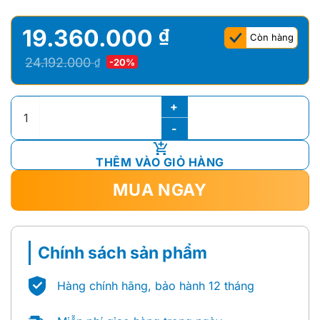
19.360.000
₫
Còn hàng
Giá
Giá
24.192.000
₫
-20%
gốc
hiện
là:
tại
Sen Cây Nhiệt Độ ToTo TBG01302V/TBW01010A/TBW01002B
24.192.000 ₫.
là:
19.360.000 ₫.
THÊM VÀO GIỎ HÀNG
MUA NGAY
Chính sách sản phẩm
Hàng chính hãng, bảo hành 12 tháng