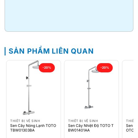
SẢN PHẨM LIÊN QUAN
-20%
-20%
THIẾT BỊ VỆ SINH
THIẾT BỊ VỆ SINH
THIẾT 
Sen Cây Nóng Lạnh TOTO
Sen Cây Nhiệt Độ TOTO T
Sen Câ
TBW01303BA
BW01401AA
OTO 