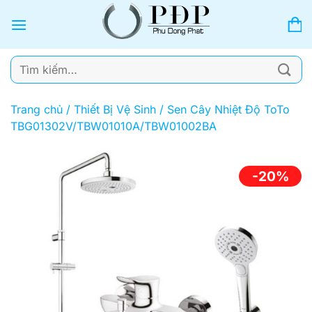
Bỏ
qua
nội
dung
Tìm
kiếm:
Trang chủ
/
Thiết Bị Vệ Sinh
/
Sen Cây Nhiệt Độ ToTo
TBG01302V/TBW01010A/TBW01002BA
-20%