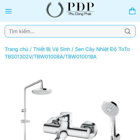
Bỏ
qua
nội
dung
Tìm
kiếm:
Trang chủ
/
Thiết Bị Vệ Sinh
/
Sen Cây Nhiệt Độ ToTo
TBS01302V/TBW01008A/TBW01001BA