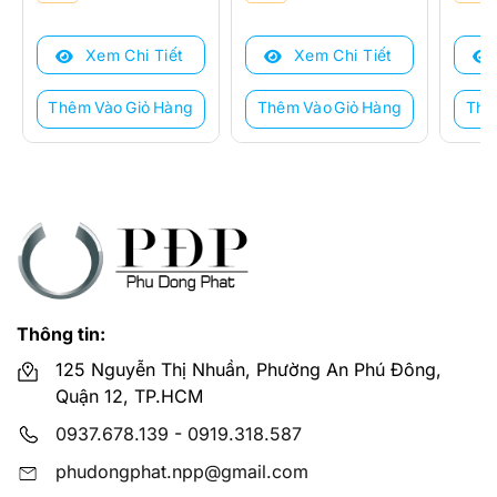
gốc
hiện
gốc
hiện
gốc
hiện
là:
tại
là:
tại
là:
tại
Xem Chi Tiết
Xem Chi Tiết
14.403.000 ₫.
là:
22.160.000 ₫.
là:
12.80
là:
11.524.000 ₫.
17.723.000 ₫.
10.23
Thêm Vào Giỏ Hàng
Thêm Vào Giỏ Hàng
Thê
Thông tin:
125 Nguyễn Thị Nhuần, Phường An Phú Đông,
Quận 12, TP.HCM
0937.678.139
-
0919.318.587
phudongphat.npp@gmail.com