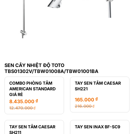
SEN CÂY NHIỆT ĐỘ TOTO
TBS01302V/TBW01008A/TBW01001BA
COMBO PHÒNG TẮM
TAY SEN TẮM CAESAR
AMERICAN STANDARD
SH221
GIÁ RẺ
₫
165.000
₫
8.435.000
216.000
₫
12.470.000
₫
Giá
Giá
Giá
Giá
gốc
hiện
gốc
hiện
là:
tại
là:
tại
TAY SEN TẮM CAESAR
TAY SEN INAX BF-SC9
216.000 ₫.
là:
12.470.000 ₫.
là:
SH211