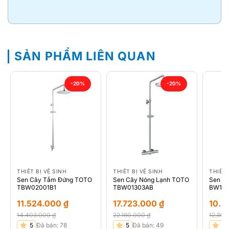
SẢN PHẨM LIÊN QUAN
-20%
-20%
THIẾT BỊ VỆ SINH
THIẾT BỊ VỆ SINH
THIẾT 
Sen Cây Tắm Đứng TOTO
Sen Cây Nóng Lạnh TOTO
Sen Câ
TBW02001B1
TBW01303AB
BW114
11.524.000
₫
17.723.000
₫
10.2
14.403.000
₫
22.160.000
₫
12.80
Giá
Giá
Giá
Giá
Giá
Giá
5
Đã bán: 78
5
Đã bán: 49
5