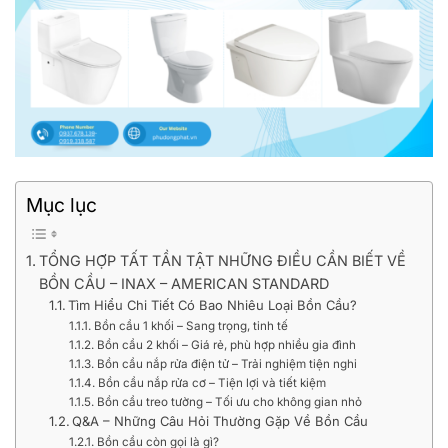
Mục lục
TỔNG HỢP TẤT TẦN TẬT NHỮNG ĐIỀU CẦN BIẾT VỀ
BỒN CẦU – INAX – AMERICAN STANDARD
Tìm Hiểu Chi Tiết Có Bao Nhiêu Loại Bồn Cầu?
Bồn cầu 1 khối – Sang trọng, tinh tế
Bồn cầu 2 khối – Giá rẻ, phù hợp nhiều gia đình
Bồn cầu nắp rửa điện tử – Trải nghiệm tiện nghi
Bồn cầu nắp rửa cơ – Tiện lợi và tiết kiệm
Bồn cầu treo tường – Tối ưu cho không gian nhỏ
Q&A – Những Câu Hỏi Thường Gặp Về Bồn Cầu
Bồn cầu còn gọi là gì?