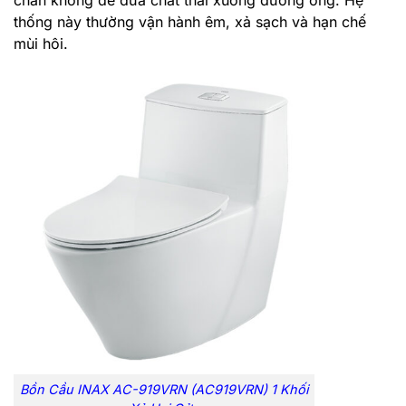
chân không để đưa chất thải xuống đường ống. Hệ
thống này thường vận hành êm, xả sạch và hạn chế
mùi hôi.
Bồn Cầu INAX AC-919VRN (AC919VRN) 1 Khối