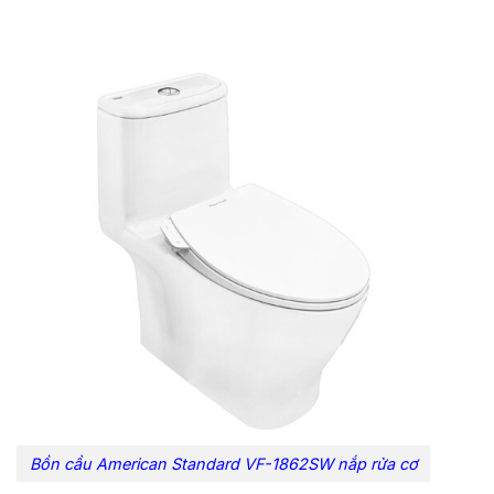
Bồn cầu American Standard VF-1862SW nắp rửa cơ