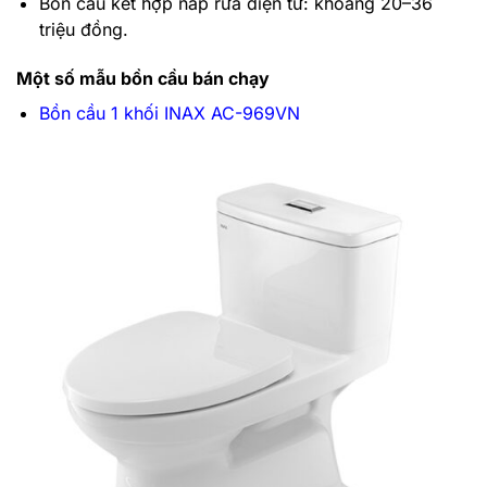
Bồn cầu kết hợp nắp rửa điện tử: khoảng
20–36
triệu đồng
.
Một số mẫu bồn cầu bán chạy
Bồn cầu 1 khối INAX AC-969VN