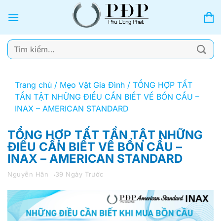
Bỏ
qua
nội
dung
Tìm
kiếm:
Trang chủ
/
Mẹo Vặt Gia Đình
/
TỔNG HỢP TẤT
TẦN TẬT NHỮNG ĐIỀU CẦN BIẾT VỀ BỒN CẦU –
INAX – AMERICAN STANDARD
TỔNG HỢP TẤT TẦN TẬT NHỮNG
ĐIỀU CẦN BIẾT VỀ BỒN CẦU –
INAX – AMERICAN STANDARD
Nguyễn Hân
39 Ngày Trước