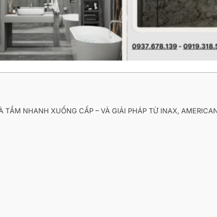
HÀ TẮM NHANH XUỐNG CẤP – VÀ GIẢI PHÁP TỪ INAX, AMERIC