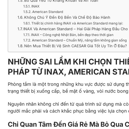
Bỏ Qua Yếu Tố Kháng Khuẩn Và An Toàn
INAX
American Standard
Không Chú Ý Đến Độ Bền Và Chế Độ Bảo Hành
Thiết bị chính hãng INAX và American Standard mang lại:
INAX Và American Standard – Hai Giải Pháp Hàng Đầu Cho
INAX – Công nghệ Nhật Bản, bền đẹp theo thời gian
American Standard – Chuẩn Mỹ, nâng tầm không gian sống
Nên Mua Thiết Bị Vệ Sinh CAESAR Giá Tốt Uy Tín Ở Đâu?
NHỮNG SAI LẦM KHI CHỌN THIẾ
PHÁP TỪ INAX, AMERICAN ST
Phòng tắm là một trong những khu vực được sử dụng thườ
trạng thiết bị xuống cấp, bề mặt ố vàng, vòi nước bong 
Nguyên nhân không chỉ đến từ quá trình sử dụng mà còn 
người mắc phải và cách khắc phục bằng việc lựa chọn 
Chỉ Quan Tâm Đến Giá Rẻ Mà Bỏ Qua 