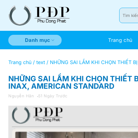
Bỏ
qua
Tìm
kiếm:
nội
dung
Trang chủ
Danh mục
Trang chủ
/
text
/
NHỮNG SAI LẦM KHI CHỌN THIẾT BỊ
NHỮNG SAI LẦM KHI CHỌN THIẾT B
INAX, AMERICAN STANDARD
Nguyễn Hân
51 Ngày Trước