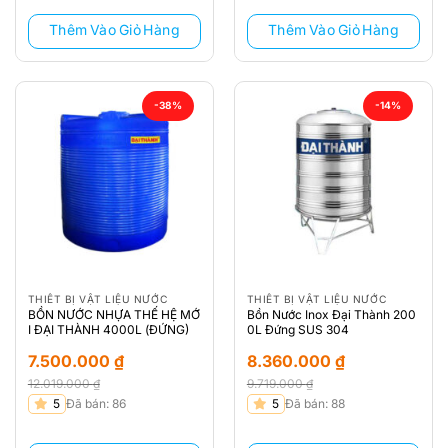
6.490.000 ₫.
6.780.000 ₫.
Thêm Vào Giỏ Hàng
Thêm Vào Giỏ Hàng
-38%
-14%
THIẾT BỊ VẬT LIỆU NƯỚC
THIẾT BỊ VẬT LIỆU NƯỚC
BỒN NƯỚC NHỰA THẾ HỆ MỚ
Bồn Nước Inox Đại Thành 200
I ĐẠI THÀNH 4000L (ĐỨNG)
0L Đứng SUS 304
7.500.000
₫
8.360.000
₫
12.019.000
₫
9.719.000
₫
Giá
Giá
Giá
Giá
5
Đã bán: 86
5
Đã bán: 88
gốc
hiện
gốc
hiện
là:
tại
là:
tại