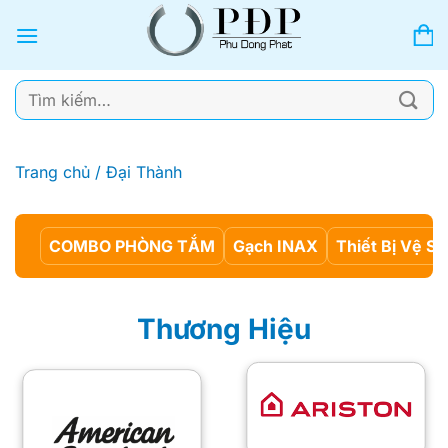
Bỏ
qua
nội
dung
Tìm
kiếm:
Trang chủ
/
Đại Thành
COMBO PHÒNG TẮM
Gạch INAX
Thiết Bị Vệ Si
Thương Hiệu