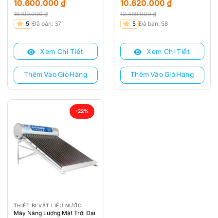
10.600.000
₫
10.620.000
₫
16.199.000
₫
12.489.000
₫
Giá
Giá
Giá
Giá
5
Đã bán: 37
5
Đã bán: 58
gốc
hiện
gốc
hiện
là:
tại
là:
tại
Xem Chi Tiết
Xem Chi Tiết
16.199.000 ₫.
là:
12.489.000 ₫.
là:
10.600.000 ₫.
10.620.000 ₫.
Thêm Vào Giỏ Hàng
Thêm Vào Giỏ Hàng
-22%
THIẾT BỊ VẬT LIỆU NƯỚC
Máy Năng Lượng Mặt Trời Đại