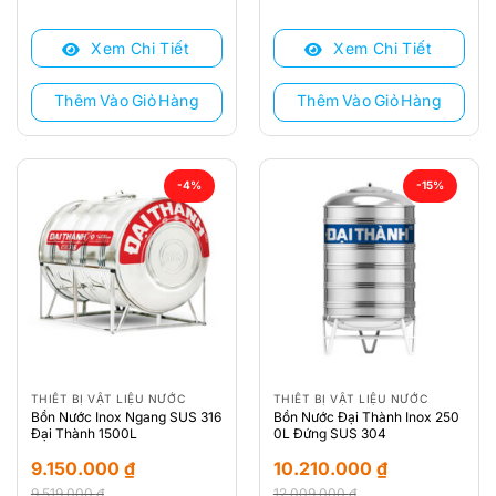
gốc
hiện
gốc
hiện
là:
tại
là:
tại
Xem Chi Tiết
Xem Chi Tiết
10.069.000 ₫.
là:
9.219.000 ₫.
là:
8.740.000 ₫.
8.820.000 ₫.
Thêm Vào Giỏ Hàng
Thêm Vào Giỏ Hàng
-4%
-15%
THIẾT BỊ VẬT LIỆU NƯỚC
THIẾT BỊ VẬT LIỆU NƯỚC
Bồn Nước Inox Ngang SUS 316
Bồn Nước Đại Thành Inox 250
Đại Thành 1500L
0L Đứng SUS 304
9.150.000
₫
10.210.000
₫
9.519.000
₫
12.009.000
₫