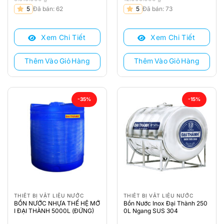
Giá
Giá
Giá
Giá
5
Đã bán: 62
5
Đã bán: 73
gốc
hiện
gốc
hiện
là:
tại
là:
tại
Xem Chi Tiết
Xem Chi Tiết
9.519.000 ₫.
là:
12.009.000 ₫.
là:
9.150.000 ₫.
10.210.000 ₫.
Thêm Vào Giỏ Hàng
Thêm Vào Giỏ Hàng
-35%
-15%
THIẾT BỊ VẬT LIỆU NƯỚC
THIẾT BỊ VẬT LIỆU NƯỚC
BỒN NƯỚC NHỰA THẾ HỆ MỚ
Bồn Nước Inox Đại Thành 250
I ĐẠI THÀNH 5000L (ĐỨNG)
0L Ngang SUS 304