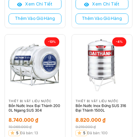
Xem Chi Tiết
Xem Chi Tiết
12.019.000 ₫.
là:
9.719.000 ₫.
là:
7.500.000 ₫.
8.360.000 ₫.
Thêm Vào Giỏ Hàng
Thêm Vào Giỏ Hàng
-13%
-4%
THIẾT BỊ VẬT LIỆU NƯỚC
THIẾT BỊ VẬT LIỆU NƯỚC
Bồn Nước Inox Đại Thành 200
Bồn Nước Inox Đứng SUS 316
0L Ngang SUS 304
Đại Thành 1500L
8.740.000
₫
8.820.000
₫
10.069.000
₫
9.219.000
₫
Giá
Giá
Giá
Giá
5
Đã bán: 13
5
Đã bán: 100