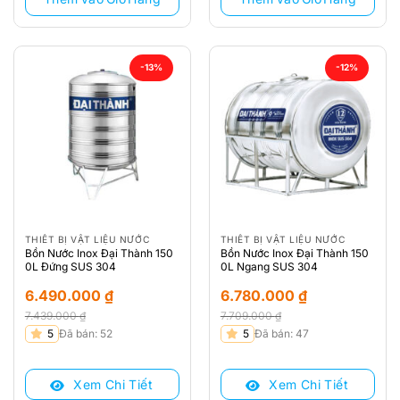
-13%
-12%
THIẾT BỊ VẬT LIỆU NƯỚC
THIẾT BỊ VẬT LIỆU NƯỚC
Bồn Nước Inox Đại Thành 150
Bồn Nước Inox Đại Thành 150
0L Đứng SUS 304
0L Ngang SUS 304
6.490.000
₫
6.780.000
₫
7.439.000
₫
7.709.000
₫
Giá
Giá
Giá
Giá
5
Đã bán: 52
5
Đã bán: 47
gốc
hiện
gốc
hiện
là:
tại
là:
tại
Xem Chi Tiết
Xem Chi Tiết
7.439.000 ₫.
là:
7.709.000 ₫.
là: