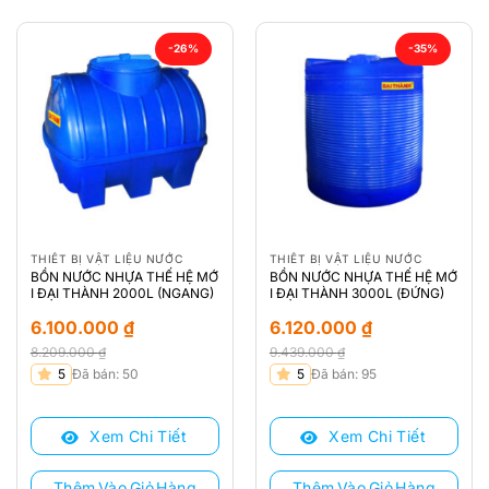
-26%
-35%
THIẾT BỊ VẬT LIỆU NƯỚC
THIẾT BỊ VẬT LIỆU NƯỚC
BỒN NƯỚC NHỰA THẾ HỆ MỚ
BỒN NƯỚC NHỰA THẾ HỆ MỚ
I ĐẠI THÀNH 2000L (NGANG)
I ĐẠI THÀNH 3000L (ĐỨNG)
6.100.000
₫
6.120.000
₫
8.209.000
₫
9.439.000
₫
Giá
Giá
Giá
Giá
5
Đã bán: 50
5
Đã bán: 95
gốc
hiện
gốc
hiện
là:
tại
là:
tại
Xem Chi Tiết
Xem Chi Tiết
8.209.000 ₫.
là:
9.439.000 ₫.
là:
6.100.000 ₫.
6.120.000 ₫.
Thêm Vào Giỏ Hàng
Thêm Vào Giỏ Hàng