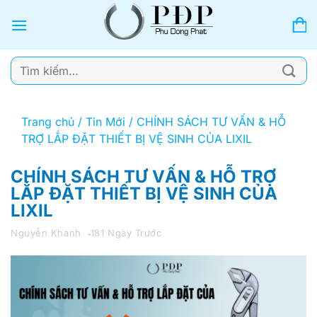
Bỏ
qua
nội
dung
Tìm
kiếm:
Trang chủ
/
Tin Mới
/
CHÍNH SÁCH TƯ VẤN & HỖ
TRỢ LẮP ĐẶT THIẾT BỊ VỆ SINH CỦA LIXIL
CHÍNH SÁCH TƯ VẤN & HỖ TRỢ
LẮP ĐẶT THIẾT BỊ VỆ SINH CỦA
LIXIL
Nguyễn Khanh
181 Ngày Trước