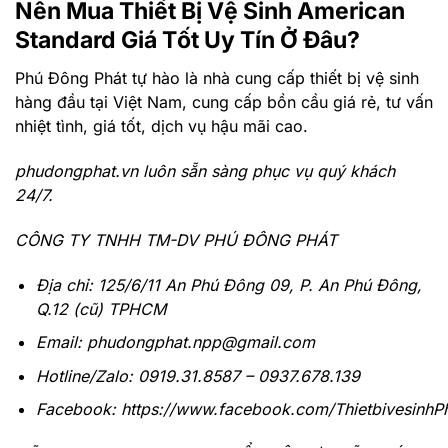
Nên Mua Thiết Bị Vệ Sinh American
Standard Giá Tốt Uy Tín Ở Đâu?
Phú Đông Phát
tự hào là nhà cung cấp thiết bị vệ sinh
hàng đầu tại Việt Nam, cung cấp bồn cầu giá rẻ, tư vấn
nhiệt tình, giá tốt, dịch vụ hậu mãi cao.
phudongphat.vn
luôn sẵn sàng phục vụ quý khách
24/7.
CÔNG TY TNHH TM-DV PHÚ ĐÔNG PHÁT
Địa chỉ:
125/6/11 An Phú Đông 09, P. An Phú Đông,
Q.12 (cũ) TPHCM
Email: phudongphat.npp@gmail.com
Hotline/Zalo:
0919.31.8587
–
0937.678.139
Facebook:
https://www.facebook.com/Thietbivesinh