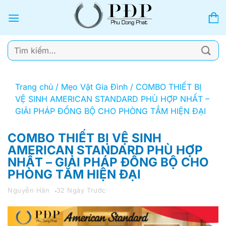
Bỏ
qua
nội
dung
Tìm
kiếm:
Trang chủ
/
Mẹo Vặt Gia Đình
/
COMBO THIẾT BỊ
VỆ SINH AMERICAN STANDARD PHÙ HỢP NHẤT –
GIẢI PHÁP ĐỒNG BỘ CHO PHÒNG TẮM HIỆN ĐẠI
COMBO THIẾT BỊ VỆ SINH
AMERICAN STANDARD PHÙ HỢP
NHẤT – GIẢI PHÁP ĐỒNG BỘ CHO
PHÒNG TẮM HIỆN ĐẠI
Nguyễn Hân
32 Ngày Trước