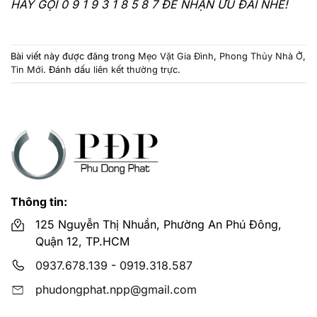
HÃY GỌI 0 9 1 9 3 1 8 5 8 7 ĐỂ NHẬN ƯU ĐÃI NHÉ!
Bài viết này được đăng trong
Mẹo Vặt Gia Đình
,
Phong Thủy Nhà Ở
,
Tin Mới
. Đánh dấu
liên kết thường trực
.
Thông tin:
125 Nguyễn Thị Nhuần, Phường An Phú Đông,
Quận 12, TP.HCM
0937.678.139
-
0919.318.587
phudongphat.npp@gmail.com