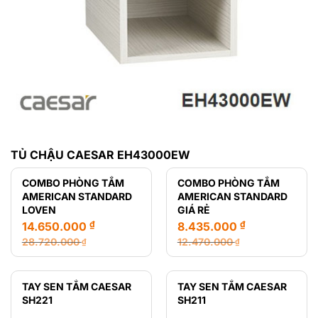
TỦ CHẬU CAESAR EH43000EW
COMBO PHÒNG TẮM
COMBO PHÒNG TẮM
AMERICAN STANDARD
AMERICAN STANDARD
LOVEN
GIÁ RẺ
₫
₫
14.650.000
8.435.000
28.720.000
12.470.000
₫
₫
Giá
Giá
Giá
Giá
gốc
hiện
gốc
hiện
là:
tại
là:
tại
TAY SEN TẮM CAESAR
TAY SEN TẮM CAESAR
28.720.000 ₫.
là:
12.470.000 ₫.
là:
SH221
SH211
14.650.000 ₫.
8.435.000 ₫.