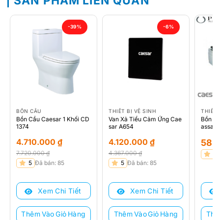
SẢN PHẨM LIÊN QUAN
-39%
-6%
BỒN CẦU
THIẾT BỊ VỆ SINH
THIẾT 
Bồn Cầu Caesar 1 Khối CD
Van Xả Tiểu Cảm Ứng Cae
Bồn T
1374
sar A654
assag
4.710.000
₫
4.120.000
₫
58.
7.720.000
₫
4.367.000
₫
5
Giá
Giá
Giá
Giá
5
Đã bán: 85
5
Đã bán: 85
gốc
hiện
gốc
hiện
là:
tại
là:
tại
Xem Chi Tiết
Xem Chi Tiết
7.720.000 ₫.
là:
4.367.000 ₫.
là:
4.710.000 ₫.
4.120.000 ₫.
Thêm Vào Giỏ Hàng
Thêm Vào Giỏ Hàng
Thê