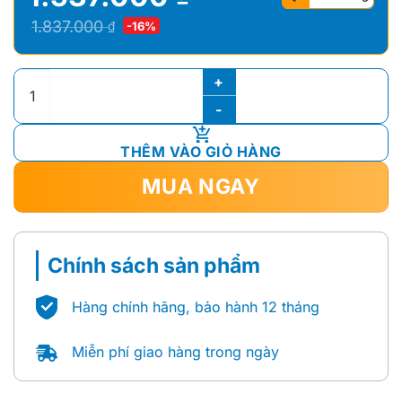
Giá
Giá
1.837.000
₫
-16%
gốc
hiện
là:
tại
Tủ Chậu Caesar EH43000EW số lượng
1.837.000 ₫.
là:
1.537.000 ₫.
THÊM VÀO GIỎ HÀNG
MUA NGAY
Chính sách sản phẩm
Hàng chính hãng, bảo hành 12 tháng
Miễn phí giao hàng trong ngày