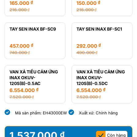
₫
₫
165.000
150.000
216.000
216.000
₫
₫
Giá
Giá
Giá
Giá
gốc
hiện
gốc
hiện
là:
tại
là:
tại
TAY SEN INAX BF-SC9
TAY SEN INAX BF-SC1
216.000 ₫.
là:
216.000 ₫.
là:
165.000 ₫.
150.000 ₫.
₫
₫
457.000
292.000
740.000
490.000
₫
₫
Giá
Giá
Giá
Giá
gốc
hiện
gốc
hiện
là:
tại
là:
tại
VAN XẢ TIỂU CẢM ỨNG
VAN XẢ TIỂU CẢM ỨNG
740.000 ₫.
là:
490.000 ₫.
là:
INAX OKUV-
INAX OKUV-
457.000 ₫.
292.000 ₫.
120S(B)-0.5AC
120S(B)-0.5DC
₫
₫
6.554.000
6.554.000
7.520.000
7.520.000
₫
₫
Giá
Giá
Giá
Giá
gốc
hiện
gốc
hiện
Mã sản phẩm: EH43000EW
Xuất xứ: Chính hãng
là:
tại
là:
tại
7.520.000 ₫.
là:
7.520.000 ₫.
là:
6.554.000 ₫.
6.554.000 ₫.
1.537.000
₫
Còn hàng