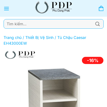
Bỏ
qua
nội
dung
Tìm
kiếm:
Trang chủ
/
Thiết Bị Vệ Sinh
/
Tủ Chậu Caesar
EH43000EW
-16%