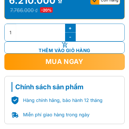
6.210.000
Còn hàng
Giá
Giá
7.766.000
₫
-20%
gốc
hiện
là:
tại
Vòi Chậu Nóng Lạnh ToTo TLG09305V số lượng
7.766.000 ₫.
là:
6.210.000 ₫.
THÊM VÀO GIỎ HÀNG
MUA NGAY
Chính sách sản phẩm
Hàng chính hãng, bảo hành 12 tháng
Miễn phí giao hàng trong ngày