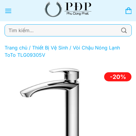
Bỏ
qua
nội
dung
Tìm
kiếm:
Trang chủ
/
Thiết Bị Vệ Sinh
/
Vòi Chậu Nóng Lạnh
ToTo TLG09305V
-20%