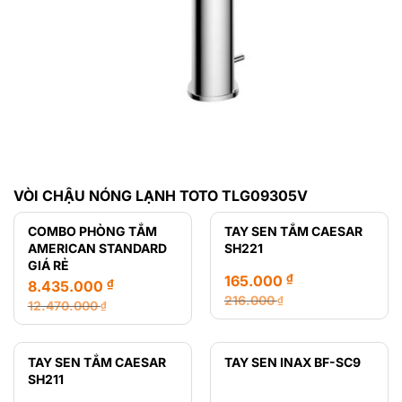
VÒI CHẬU NÓNG LẠNH TOTO TLG09305V
COMBO PHÒNG TẮM
TAY SEN TẮM CAESAR
AMERICAN STANDARD
SH221
GIÁ RẺ
₫
165.000
₫
8.435.000
216.000
₫
12.470.000
₫
Giá
Giá
Giá
Giá
gốc
hiện
gốc
hiện
là:
tại
là:
tại
TAY SEN TẮM CAESAR
TAY SEN INAX BF-SC9
216.000 ₫.
là:
12.470.000 ₫.
là:
SH211
165.000 ₫.
8.435.000 ₫.