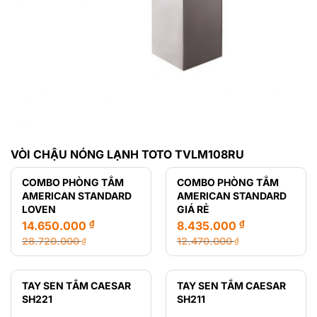
VÒI CHẬU NÓNG LẠNH TOTO TVLM108RU
COMBO PHÒNG TẮM
COMBO PHÒNG TẮM
AMERICAN STANDARD
AMERICAN STANDARD
LOVEN
GIÁ RẺ
₫
₫
14.650.000
8.435.000
28.720.000
12.470.000
₫
₫
Giá
Giá
Giá
Giá
gốc
hiện
gốc
hiện
là:
tại
là:
tại
TAY SEN TẮM CAESAR
TAY SEN TẮM CAESAR
28.720.000 ₫.
là:
12.470.000 ₫.
là:
SH221
SH211
14.650.000 ₫.
8.435.000 ₫.