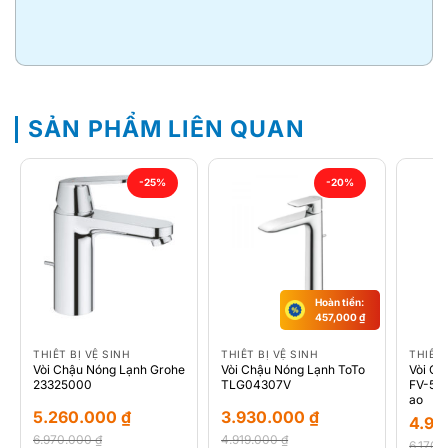
SẢN PHẨM LIÊN QUAN
-25%
-20%
Hoàn tiền:
457,000
₫
THIẾT BỊ VỆ SINH
THIẾT BỊ VỆ SINH
THIẾT 
Vòi Chậu Nóng Lạnh Grohe
Vòi Chậu Nóng Lạnh ToTo
Vòi Ch
23325000
TLG04307V
FV-50
ao
5.260.000
₫
3.930.000
₫
4.91
6.970.000
₫
4.919.000
₫
6.170