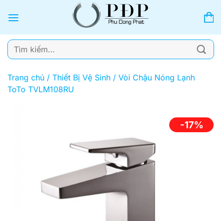
Bỏ
qua
nội
dung
Tìm
kiếm:
Trang chủ
/
Thiết Bị Vệ Sinh
/
Vòi Chậu Nóng Lạnh
ToTo TVLM108RU
-17%