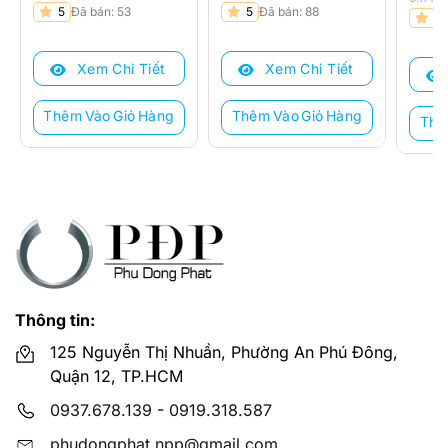
Giá
Giá
Giá
Giá
5
Đã bán: 53
5
Đã bán: 88
Giá
Giá
5
gốc
hiện
gốc
hiện
gốc
hiện
là:
tại
là:
tại
là:
tại
Xem Chi Tiết
Xem Chi Tiết
6.970.000 ₫.
là:
4.919.000 ₫.
là:
6.170
là:
5.260.000 ₫.
3.930.000 ₫.
4.910
Thêm Vào Giỏ Hàng
Thêm Vào Giỏ Hàng
Thê
Thông tin:
125 Nguyễn Thị Nhuần, Phường An Phú Đông,
Quận 12, TP.HCM
0937.678.139
-
0919.318.587
phudongphat.npp@gmail.com