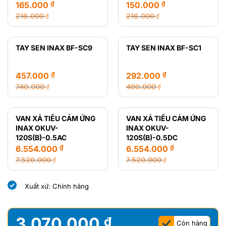
₫
₫
165.000
150.000
216.000
216.000
₫
₫
Giá
Giá
Giá
Giá
gốc
hiện
gốc
hiện
là:
tại
là:
tại
TAY SEN INAX BF-SC9
TAY SEN INAX BF-SC1
216.000 ₫.
là:
216.000 ₫.
là:
165.000 ₫.
150.000 ₫.
₫
₫
457.000
292.000
740.000
490.000
₫
₫
Giá
Giá
Giá
Giá
gốc
hiện
gốc
hiện
là:
tại
là:
tại
VAN XẢ TIỂU CẢM ỨNG
VAN XẢ TIỂU CẢM ỨNG
740.000 ₫.
là:
490.000 ₫.
là:
INAX OKUV-
INAX OKUV-
457.000 ₫.
292.000 ₫.
120S(B)-0.5AC
120S(B)-0.5DC
₫
₫
6.554.000
6.554.000
7.520.000
7.520.000
₫
₫
Giá
Giá
Giá
Giá
gốc
hiện
gốc
hiện
Xuất xứ: Chính hãng
là:
tại
là:
tại
7.520.000 ₫.
là:
7.520.000 ₫.
là:
6.554.000 ₫.
6.554.000 ₫.
3.070.000
₫
Còn hàng