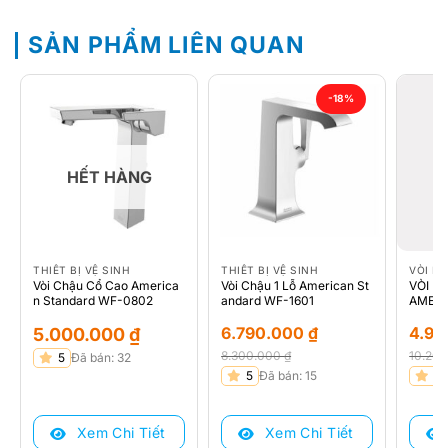
SẢN PHẨM LIÊN QUAN
-18%
HẾT HÀNG
THIẾT BỊ VỆ SINH
THIẾT BỊ VỆ SINH
VÒI L
Vòi Chậu Cổ Cao America
Vòi Chậu 1 Lỗ American St
VÒI L
n Standard WF-0802
andard WF-1601
AMERI
6.790.000
₫
4.9
5.000.000
₫
8.300.000
₫
10.20
5
Đã bán: 32
Giá
Giá
Giá
Giá
5
Đã bán: 15
5
gốc
hiện
gốc
hiện
là:
tại
là:
tại
Xem Chi Tiết
Xem Chi Tiết
8.300.000 ₫.
là:
10.20
là: