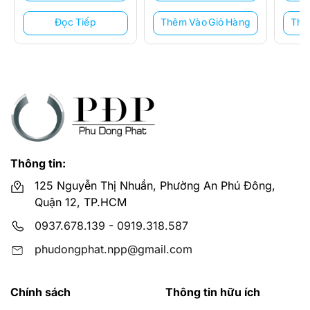
6.790.000 ₫.
4.940
Đọc Tiếp
Thêm Vào Giỏ Hàng
Thê
Thông tin:
125 Nguyễn Thị Nhuần, Phường An Phú Đông,
Quận 12, TP.HCM
0937.678.139
-
0919.318.587
phudongphat.npp@gmail.com
Chính sách
Thông tin hữu ích