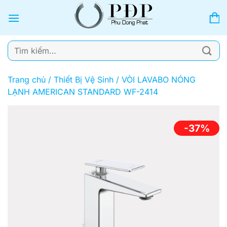
Bỏ
qua
nội
dung
Tìm
kiếm:
Trang chủ
/
Thiết Bị Vệ Sinh
/
VÒI LAVABO NÓNG
LẠNH AMERICAN STANDARD WF-2414
-37%