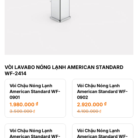
VÒI LAVABO NÓNG LẠNH AMERICAN STANDARD
WF-2414
Vòi Chậu Nóng Lạnh
Vòi Chậu Nóng Lạnh
American Standard WF-
American Standard WF-
0901
0902
₫
₫
1.980.000
2.920.000
3.500.000
4.100.000
₫
₫
Giá
Giá
Giá
Giá
gốc
hiện
gốc
hiện
là:
tại
là:
tại
Vòi Chậu Nóng Lạnh
Vòi Chậu Nóng Lạnh
3.500.000 ₫.
là:
4.100.000 ₫.
là:
American Standard WF-
American Standard WF-