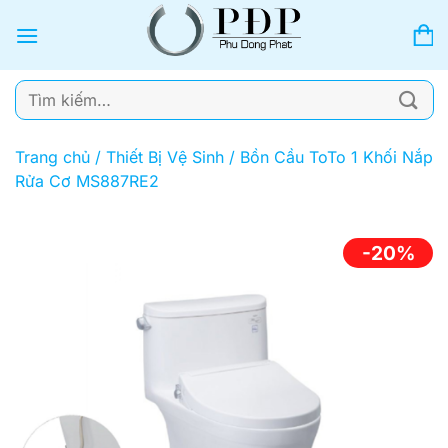
Bỏ
qua
nội
dung
Tìm
kiếm:
Trang chủ
/
Thiết Bị Vệ Sinh
/
Bồn Cầu ToTo 1 Khối Nắp
Rửa Cơ MS887RE2
-20%