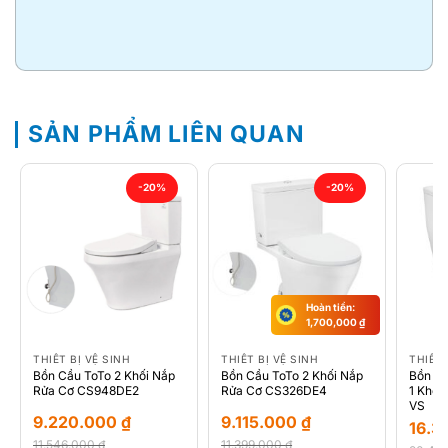
SẢN PHẨM LIÊN QUAN
-20%
-20%
Hoàn tiền:
1,700,000
₫
THIẾT BỊ VỆ SINH
THIẾT BỊ VỆ SINH
THIẾT 
Bồn Cầu ToTo 2 Khối Nắp
Bồn Cầu ToTo 2 Khối Nắp
Bồn C
Rửa Cơ CS948DE2
Rửa Cơ CS326DE4
1 Khố
VS
9.220.000
₫
9.115.000
₫
16.3
11.546.000
₫
11.399.000
₫