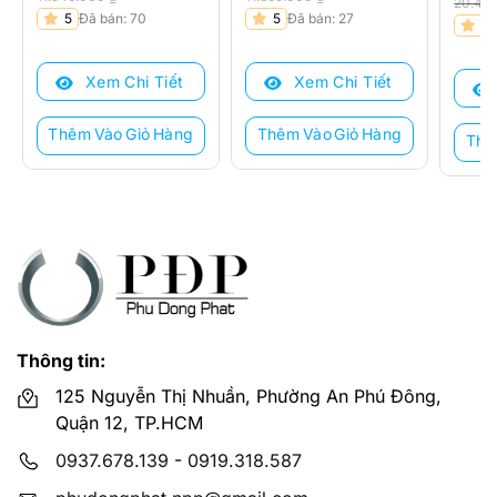
20.43
Giá
Giá
Giá
Giá
5
Đã bán: 70
5
Đã bán: 27
Giá
Giá
5
gốc
hiện
gốc
hiện
gốc
hiện
là:
tại
là:
tại
là:
tại
Xem Chi Tiết
Xem Chi Tiết
11.546.000 ₫.
là:
11.399.000 ₫.
là:
20.43
là:
9.220.000 ₫.
9.115.000 ₫.
16.34
Thêm Vào Giỏ Hàng
Thêm Vào Giỏ Hàng
Thê
Thông tin:
125 Nguyễn Thị Nhuần, Phường An Phú Đông,
Quận 12, TP.HCM
0937.678.139
-
0919.318.587