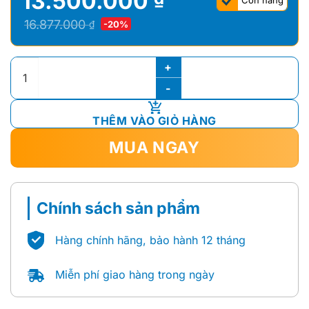
13.500.000
Còn hàng
Giá
Giá
16.877.000
₫
-20%
gốc
hiện
là:
tại
Bồn Cầu ToTo 1 Khối Nắp Rửa Cơ MS887RE2 số lượng
16.877.000 ₫.
là:
13.500.000 ₫.
THÊM VÀO GIỎ HÀNG
MUA NGAY
Chính sách sản phẩm
Hàng chính hãng, bảo hành 12 tháng
Miễn phí giao hàng trong ngày