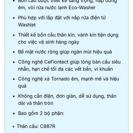
Bồn cầu được thiết kế sang trọng, nắp đóng
êm, vòi rửa nước lạnh Eco-Washer
Phù hợp với lắp đặt với nắp rửa điện tử
Washlet
Thiết kế bồn cầu thân kín, vành kín tiện dụng
cho việc vệ sinh hàng ngày
Bề mặt nước rộng giúp ngăn mùi hiệu quả
Công nghệ CeFiontect giúp lòng bàn cầu siêu
nhẵn, hạn chế tối đa các vết bẩn, vi khuẩn
Công nghệ xả Tornado êm, mạnh mẽ và hiệu
quả
Không cần điện, đơn giản, dễ sử dụng, thân
dài và thân tròn
Bao gồm 2 bộ phận:
+ Thân cầu: C887R