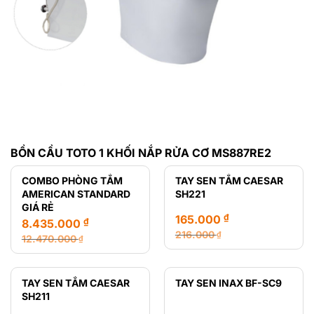
BỒN CẦU TOTO 1 KHỐI NẮP RỬA CƠ MS887RE2
COMBO PHÒNG TẮM
TAY SEN TẮM CAESAR
AMERICAN STANDARD
SH221
GIÁ RẺ
₫
165.000
₫
8.435.000
216.000
₫
12.470.000
₫
Giá
Giá
Giá
Giá
gốc
hiện
gốc
hiện
là:
tại
là:
tại
TAY SEN TẮM CAESAR
TAY SEN INAX BF-SC9
216.000 ₫.
là:
12.470.000 ₫.
là:
SH211
165.000 ₫.
8.435.000 ₫.