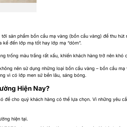
ớng tới sản phẩm bồn cầu mạ vàng (bồn cầu vàng) để thu hú
ưa kế đến lớp mạ tốt hay lớp mạ “dỏm”.
ng trống màu trắng rất xấu, khiến khách hàng trở nên khó c
a không nên sử dụng những loại bồn cầu vàng – bồn cầu mạ
ng vì có lớp men sứ bền lâu, sáng bóng.
rường Hiện Nay?
ật có để cho quý khách hàng có thể lựa chọn. Vì những yêu c
ường hiện tại.