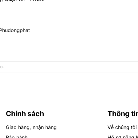
hPhudongphat
ực
.
Chính sách
Thông ti
Giao hàng, nhận hàng
Về chúng tôi
Bảo hành
Hồ sơ năng l