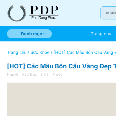
Bỏ
qua
Tìm
kiếm:
nội
dung
Trang chủ
Danh mục
Trang chủ
/
Sức Khỏe
/
[HOT] Các Mẫu Bồn Cầu Vàng Đ
[HOT] Các Mẫu Bồn Cầu Vàng Đẹp T
Nguyễn Hữu Đức
3 Năm Trước