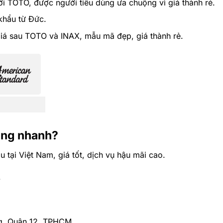
i TOTO, được người tiêu dùng ưa chuộng vì giá thành rẻ.
khẩu từ Đức.
giá sau TOTO và INAX, mẫu mã đẹp, giá thành rẻ.
hàng nhanh?
tại Việt Nam, giá tốt, dịch vụ hậu mãi cao.
.
ng, Quận 12, TPHCM