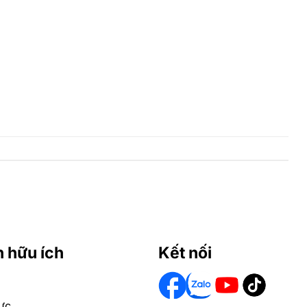
n hữu ích
Kết nối
ực