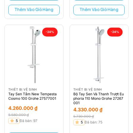
3.460.000 ₫.
4.030.000 ₫.
Thêm Vào Giỏ Hàng
Thêm Vào Giỏ Hàng
-24%
-24%
THIẾT BỊ VỆ SINH
THIẾT BỊ VỆ SINH
Tay Sen Tắm New Tempesta
Bộ Tay Sen Và Thanh Trượt Eu
Cosmo 100 Grohe 27577001
phoria 110 Mono Grohe 27267
001
4.260.000
₫
4.330.000
₫
5.580.000
₫
5.730.000
₫
Giá
Giá
5
Đã bán: 97
Giá
Giá
5
Đã bán: 75
gốc
hiện
gốc
hiện
là:
tại