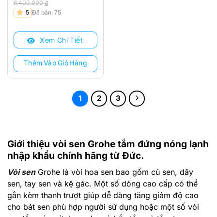
6.400.000
₫
Giá
Giá
5
Đã bán: 75
gốc
hiện
là:
tại
Xem Chi Tiết
6.400.000 ₫.
là:
4.830.000 ₫.
Thêm Vào Giỏ Hàng
1
2
3
Giới thiệu vòi sen Grohe tắm đứng nóng lạnh
nhập khẩu chính hãng từ Đức.
Vòi sen
Grohe là vòi hoa sen bao gồm củ sen, dây
sen, tay sen và kệ gác. Một số dòng cao cấp có thể
gắn kèm thanh trượt giúp dễ dàng tăng giảm độ cao
cho bát sen phù hợp người sử dụng hoặc một số vòi