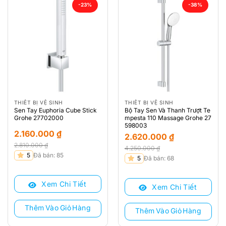
-23%
-38%
THIẾT BỊ VỆ SINH
THIẾT BỊ VỆ SINH
Sen Tay Euphoria Cube Stick
Bộ Tay Sen Và Thanh Trượt Te
Grohe 27702000
mpesta 110 Massage Grohe 27
598003
2.160.000
₫
2.620.000
₫
2.810.000
₫
4.250.000
₫
Giá
Giá
5
Đã bán: 85
Giá
Giá
5
Đã bán: 68
gốc
hiện
gốc
hiện
là:
tại
là:
tại
Xem Chi Tiết
2.810.000 ₫.
là:
Xem Chi Tiết
4.250.000 ₫.
là:
2.160.000 ₫.
2.620.000 ₫.
Thêm Vào Giỏ Hàng
Thêm Vào Giỏ Hàng