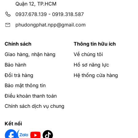
Quận 12, TP.HCM
Phú Đông Phát là đại lý cấp 1 hãng thiết bị vệ sinh
0937.678.139
-
0919.318.587
GROHE
luôn có giá rẻ nhất cho khách hàng tại
TPHCM, Bình Dương.
phudongphat.npp@gmail.com
Hỗ trợ giao hàng miễn phí với đơn hàng tại các quận
Chính sách
Thông tin hữu ích
nội thành Quận 1, 2, 3, 4, 5, 6, 7, 8, 9, 10, 11, 12, Bình
Thạnh, Phú Nhuận, Tân Bình, Thủ Đức, Bình Tân, Tân
Giao hàng, nhận hàng
Về chúng tôi
Phú, Dĩ An (Bình Dương), các khu vực và tỉnh thành
Bảo hành
Hồ sơ năng lực
khác sẽ hỗ trợ giao hàng tùy vào từng đơn hàng.
Đổi trả hàng
Hệ thống cửa hàng
Mọi chi tiết xin liên hệ website:
phudongphat.vn
Bảo mật thông tin
Hotline:
0919318587
và
0937678139
để được tư vấn
Điều khoản thanh toán
miễn phí qua cuộc gọi hoặc zalo.
Chính sách dịch vụ chung
Kết nối