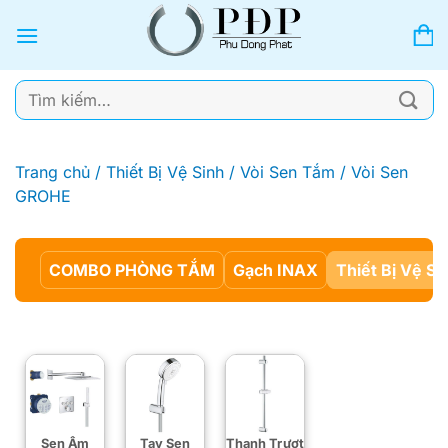
Bỏ
qua
nội
dung
Tìm
kiếm:
Trang chủ
/
Thiết Bị Vệ Sinh
/
Vòi Sen Tắm
/
Vòi Sen
GROHE
COMBO PHÒNG TẮM
Gạch INAX
Thiết Bị Vệ Si
Sen Âm
Tay Sen
Thanh Trượt