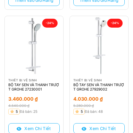
Thêm Vào Giỏ Hàng
Thêm Vào Giỏ Hàng
-24%
-24%
THIẾT BỊ VỆ SINH
THIẾT BỊ VỆ SINH
BỘ TAY SEN VÀ THANH TRƯỢ
BỘ TAY SEN VÀ THANH TRƯỢ
T GROHE 27230001
T GROHE 27929002
3.460.000
₫
4.030.000
₫
4.540.000
₫
5.280.000
₫
Giá
Giá
Giá
Giá
5
Đã bán: 25
5
Đã bán: 48
gốc
hiện
gốc
hiện
là:
tại
là:
tại
Xem Chi Tiết
Xem Chi Tiết
4.540.000 ₫.
là:
5.280.000 ₫.
là: