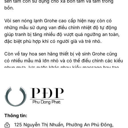
sen tắm còn sử dụng cho xả bồn tắm và tắm trong
bồn.
Vòi sen nóng lạnh Grohe cao cấp hiện nay còn có
những mẫu sử dụng van điều chỉnh nhiệt độ tự động
giúp tranh bị tăng nhiều độ vượt quá ngưỡng an toàn,
đặc biệt phù hợp khi có người già và trẻ nhỏ.
Còn về tay hoa sen hãng thiết bị vệ sinh Grohe cũng
có nhiều mẫu mã lớn nhỏ và có thể điều chỉnh các kiểu
phun mưa, lực nước khác nhau kiểu massage hay tạo
bọt nước tạo cảm giác thích thú khi sử dụng.
Hiện nay, trên thị trường có rất nhiều mặt hàng vòi sen
Grohe bị nháy, bị giả. Nhưng quý khách yên tâm khi
đến với Phú Đông Phát, chúng tôi là đại lý uy tín số 1
về Thiết bị vệ sinh Grohe.
Thông tin:
Mua bộ vòi sen tắm đứng GROHE nóng lạnh
125 Nguyễn Thị Nhuần, Phường An Phú Đông,
ở đâu bán giá rẻ?