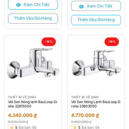
là:
tại
Xem Chi Tiết
5.580.000 ₫.
là:
Xem Chi Tiết
5.730.000 ₫.
là:
4.260.000 ₫.
4.330.000 ₫.
Thêm Vào Giỏ Hàng
Thêm Vào Giỏ Hàng
-19%
-19%
THIẾT BỊ VỆ SINH
THIẾT BỊ VỆ SINH
Vòi Sen Nóng lạnh BauLoop Gr
Vòi Sen Nóng Lạnh BauLoop G
ohe 32815000
rohe 23603000
4.340.000
₫
4.770.000
₫
5.370.000
₫
5.900.000
₫
Giá
Giá
Giá
Giá
5
Đã bán: 66
5
Đã bán: 64