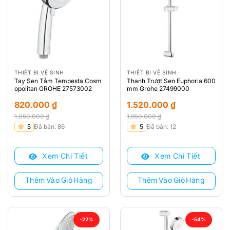
THIẾT BỊ VỆ SINH
THIẾT BỊ VỆ SINH
Tay Sen Tắm Tempesta Cosm
Thanh Trượt Sen Euphoria 600
opolitan GROHE 27573002
mm Grohe 27499000
820.000
₫
1.520.000
₫
1.050.000
₫
1.950.000
₫
Giá
Giá
Giá
Giá
5
Đã bán: 86
5
Đã bán: 12
gốc
hiện
gốc
hiện
là:
tại
là:
tại
Xem Chi Tiết
Xem Chi Tiết
1.050.000 ₫.
là:
1.950.000 ₫.
là:
820.000 ₫.
1.520.000 ₫.
Thêm Vào Giỏ Hàng
Thêm Vào Giỏ Hàng
-22%
-54%