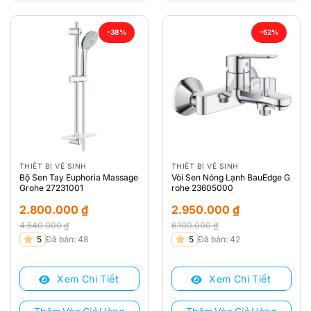
-38%
-52%
THIẾT BỊ VỆ SINH
THIẾT BỊ VỆ SINH
Bộ Sen Tay Euphoria Massage
Vòi Sen Nóng Lạnh BauEdge G
Grohe 27231001
rohe 23605000
2.800.000
₫
2.950.000
₫
4.540.000
₫
6.100.000
₫
Giá
Giá
Giá
Giá
5
Đã bán: 48
5
Đã bán: 42
gốc
hiện
gốc
hiện
là:
tại
là:
tại
Xem Chi Tiết
Xem Chi Tiết
4.540.000 ₫.
là:
6.100.000 ₫.
là:
2.800.000 ₫.
2.950.000 ₫.