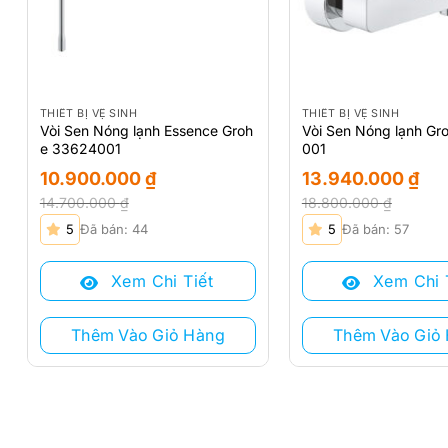
THIẾT BỊ VỆ SINH
THIẾT BỊ VỆ SINH
Vòi Sen Nóng lạnh Essence Groh
Vòi Sen Nóng lạnh G
e 33624001
001
10.900.000
₫
13.940.000
₫
14.700.000
₫
18.800.000
₫
Giá
Giá
Giá
Giá
5
Đã bán: 44
5
Đã bán: 57
gốc
hiện
gốc
hiện
là:
tại
là:
tại
Xem Chi Tiết
Xem Chi 
14.700.000 ₫.
là:
18.800.000 ₫.
là:
10.900.000 ₫.
13.940.000 ₫.
Thêm Vào Giỏ Hàng
Thêm Vào Giỏ