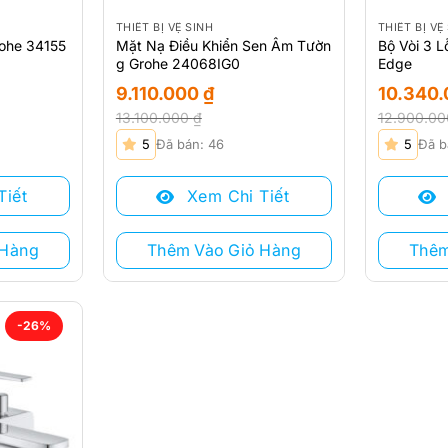
THIẾT BỊ VỆ SINH
THIẾT BỊ VỆ
rohe 34155
Mặt Nạ Điều Khiển Sen Âm Tườn
Bộ Vòi 3 
g Grohe 24068IG0
Edge
9.110.000
₫
10.340
13.100.000
₫
12.900.0
Giá
Giá
Giá
Giá
5
Đã bán: 46
5
Đã b
gốc
hiện
gốc
hiện
là:
tại
là:
tại
Tiết
Xem Chi Tiết
13.100.000 ₫.
là:
12.900.00
là:
9.110.000 ₫.
10.340.00
 Hàng
Thêm Vào Giỏ Hàng
Thêm
-26%