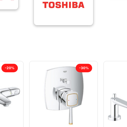
-20%
-30%