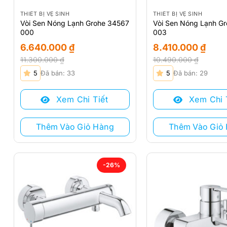
THIẾT BỊ VỆ SINH
THIẾT BỊ VỆ SINH
Vòi Sen Nóng Lạnh Grohe 34567
Vòi Sen Nóng Lạnh G
000
003
6.640.000
₫
8.410.000
₫
11.300.000
₫
10.490.000
₫
Giá
Giá
Giá
Giá
5
Đã bán: 33
5
Đã bán: 29
gốc
hiện
gốc
hiện
là:
tại
là:
tại
Xem Chi Tiết
Xem Chi 
11.300.000 ₫.
là:
10.490.000 ₫.
là:
6.640.000 ₫.
8.410.000 ₫.
Thêm Vào Giỏ Hàng
Thêm Vào Giỏ
-26%