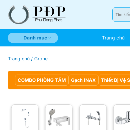
Bỏ
qua
Tìm
kiếm:
nội
dung
Trang chủ
Danh mục
Trang chủ
/
Grohe
COMBO PHÒNG TẮM
Gạch INAX
Thiết Bị Vệ 