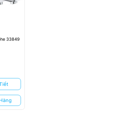
rohe 33849
Tiết
 Hàng