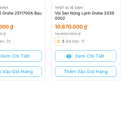
 SINH
THIẾT BỊ VỆ SINH
Lỗ Grohe 2511700A Bau
Vòi Sen Nóng Lạnh Grohe 3339
0002
.000
₫
10.670.000
₫
00
₫
14.400.000
₫
Giá
Giá
án: 25
5
Đã bán: 17
gốc
hiện
là:
tại
Xem Chi Tiết
Xem Chi Tiết
0 ₫.
14.400.000 ₫.
là:
0 ₫.
10.670.000 ₫.
 Vào Giỏ Hàng
Thêm Vào Giỏ Hàng