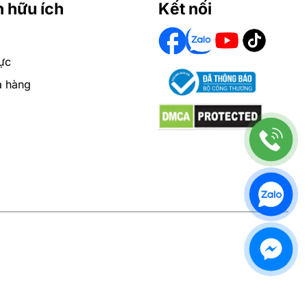
n hữu ích
Kết nối
ực
a hàng