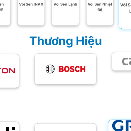
en
Vòi Sen INAX
Vòi Sen Lạnh
Vòi Sen Nhiệt
Vòi 
HE
Độ
Thương Hiệu