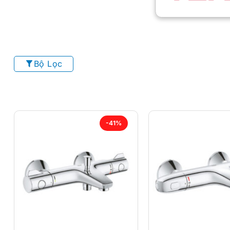
Bộ Lọc
-41%