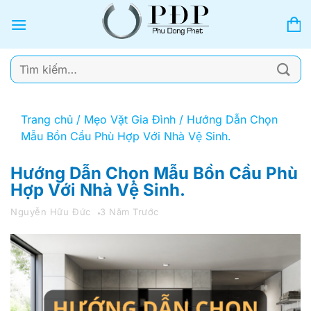
Bỏ
qua
nội
dung
Tìm
kiếm:
Trang chủ
/
Mẹo Vặt Gia Đình
/
Hướng Dẫn Chọn
Mẫu Bồn Cầu Phù Hợp Với Nhà Vệ Sinh.
Hướng Dẫn Chọn Mẫu Bồn Cầu Phù
Hợp Với Nhà Vệ Sinh.
Nguyễn Hữu Đức
3 Năm Trước