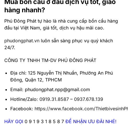
Mua bồn cầu ở đâu dịch vụ tốt, giao
hàng nhanh?
Phú Đông Phát tự hào là nhà cung cấp bồn cầu hàng
đầu tại Việt Nam, giá tốt, dịch vụ hậu mãi cao.
phudongphat.vn
luôn sẵn sàng phục vụ quý khách
24/7.
CÔNG TY TNHH TM-DV PHÚ ĐÔNG PHÁT
Địa chỉ: 125 Nguyễn Thị Nhuần, Phường An Phú
Đông, Quận 12, TPHCM
Email: phudongphat.npp@gmail.com
Hotline/Zalo:
0919.31.8587
–
0937.678.139
Facebook:
https://www.facebook.com/Thietbivesinh
HÃY GỌI
0 9 1 9 3 1 8 5 8 7
ĐỂ NHẬN ƯU ĐÃI NHÉ!