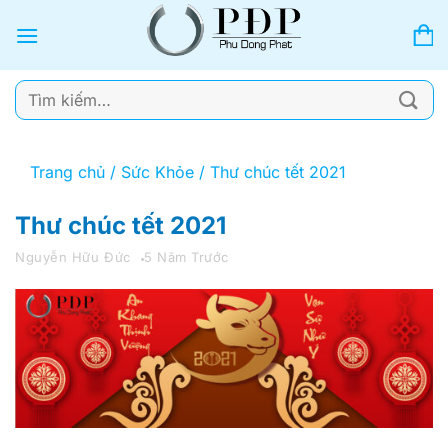
Bỏ
qua
nội
dung
Tìm
kiếm:
Trang chủ
/
Sức Khỏe
/
Thư chúc tết 2021
Thư chúc tết 2021
Nguyễn Hữu Đức
5 Năm Trước