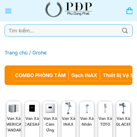
Bỏ
qua
nội
dung
Tìm
kiếm:
Trang chủ
/
Grohe
COMBO PHÒNG TẮM
Gạch INAX
Thiết Bị Vệ Si
Van Xả
Van Xả
Van Xả
Van Xả
Van Xả
Van Xả
Van Xả
AMERICAN
CAESAR
Cảm
INAX
Nhấn
TOTO
VIGLACERA
STANDARD
Ứng