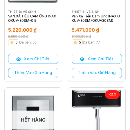
THIẾT BỊ VỆ SINH
THIẾT BỊ VỆ SINH
VAN XẢ TIỂU CẢM ỨNG INAX
Van Xả Tiểu Cảm Ứng INAX O
OKUV-30SM-0.5
KUV-30SM (OKUV30SM)
5.220.000
₫
5.471.000
₫
5.990.000
₫
6.130.000
₫
Giá
Giá
Giá
Giá
5
Đã bán: 35
5
Đã bán: 77
gốc
hiện
gốc
hiện
là:
tại
là:
tại
Xem Chi Tiết
Xem Chi Tiết
5.990.000 ₫.
là:
6.130.000 ₫.
là:
5.220.000 ₫.
5.471.000 ₫.
Thêm Vào Giỏ Hàng
Thêm Vào Giỏ Hàng
-22%
HẾT HÀNG