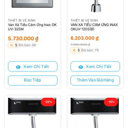
THIẾT BỊ VỆ SINH
THIẾT BỊ VỆ SINH
Van Xả Tiểu Cảm Ứng Inax OK
VAN XẢ TIỂU CẢM ỨNG INAX
UV-32SM
OKUV-120S(B)
6.203.000
₫
5.730.000
₫
7.980.000
₫
5
Đã bán: 66
Giá
Giá
5
Đã bán: 79
gốc
hiện
là:
tại
Xem Chi Tiết
Xem Chi Tiết
7.980.000 ₫.
là:
6.203.000 ₫.
Đọc Tiếp
Thêm Vào Giỏ Hàng
-22%
-13%