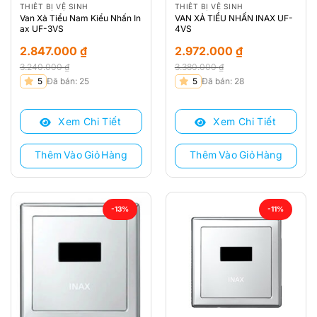
THIẾT BỊ VỆ SINH
THIẾT BỊ VỆ SINH
Van Xả Tiểu Nam Kiểu Nhấn In
VAN XẢ TIỂU NHẤN INAX UF-
ax UF-3VS
4VS
2.847.000
₫
2.972.000
₫
3.240.000
₫
3.380.000
₫
Giá
Giá
Giá
Giá
5
Đã bán: 25
5
Đã bán: 28
gốc
hiện
gốc
hiện
là:
tại
là:
tại
Xem Chi Tiết
Xem Chi Tiết
3.240.000 ₫.
là:
3.380.000 ₫.
là:
2.847.000 ₫.
2.972.000 ₫.
Thêm Vào Giỏ Hàng
Thêm Vào Giỏ Hàng
-13%
-11%