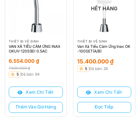
HẾT HÀNG
THIẾT BỊ VỆ SINH
THIẾT BỊ VỆ SINH
VAN XẢ TIỂU CẢM ỨNG INAX
Van Xả Tiểu Cảm Ứng Inax OK
OKUV-120S(B)-0.5AC
-100SET(A/B)
6.554.000
₫
15.400.000
₫
7.520.000
₫
5
Đã bán: 26
Giá
Giá
5
Đã bán: 94
gốc
hiện
là:
tại
Xem Chi Tiết
Xem Chi Tiết
7.520.000 ₫.
là:
6.554.000 ₫.
Thêm Vào Giỏ Hàng
Đọc Tiếp