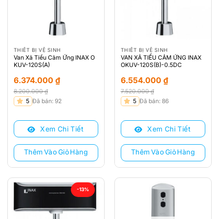
THIẾT BỊ VỆ SINH
THIẾT BỊ VỆ SINH
Van Xả Tiểu Cảm Ứng INAX O
VAN XẢ TIỂU CẢM ỨNG INAX
KUV-120S(A)
OKUV-120S(B)-0.5DC
6.374.000
₫
6.554.000
₫
8.200.000
₫
7.520.000
₫
Giá
Giá
Giá
Giá
5
Đã bán: 92
5
Đã bán: 86
gốc
hiện
gốc
hiện
là:
tại
là:
tại
Xem Chi Tiết
Xem Chi Tiết
8.200.000 ₫.
là:
7.520.000 ₫.
là:
6.374.000 ₫.
6.554.000 ₫.
Thêm Vào Giỏ Hàng
Thêm Vào Giỏ Hàng
-13%