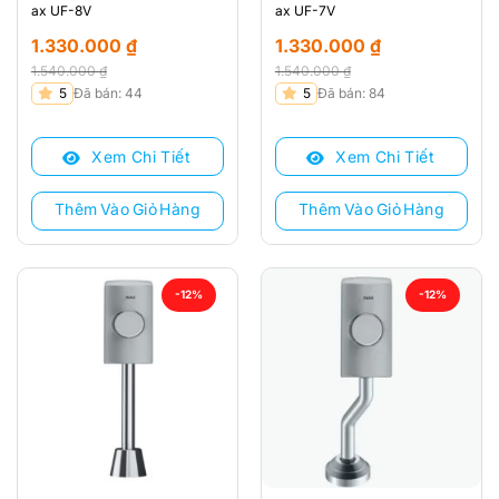
ax UF-8V
ax UF-7V
1.330.000
₫
1.330.000
₫
1.540.000
₫
1.540.000
₫
Giá
Giá
Giá
Giá
5
Đã bán: 44
5
Đã bán: 84
gốc
hiện
gốc
hiện
là:
tại
là:
tại
Xem Chi Tiết
Xem Chi Tiết
1.540.000 ₫.
là:
1.540.000 ₫.
là:
1.330.000 ₫.
1.330.000 ₫.
Thêm Vào Giỏ Hàng
Thêm Vào Giỏ Hàng
-12%
-12%