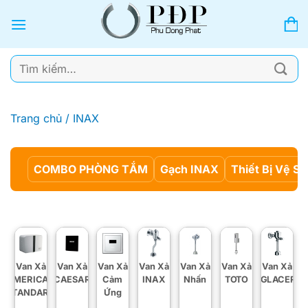
Bỏ
qua
nội
dung
Tìm
kiếm:
Trang chủ
/
INAX
COMBO PHÒNG TẮM
Gạch INAX
Thiết Bị Vệ Si
Van Xả
Van Xả
Van Xả
Van Xả
Van Xả
Van Xả
Van Xả
AMERICAN
CAESAR
Cảm
INAX
Nhấn
TOTO
VIGLACERA
STANDARD
Ứng