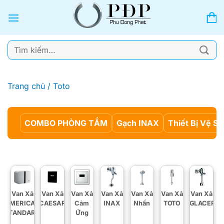
Bỏ
qua
nội
dung
Tìm
kiếm:
Trang chủ
/
Toto
COMBO PHÒNG TẮM
Gạch INAX
Thiết Bị Vệ Si
Van Xả
Van Xả
Van Xả
Van Xả
Van Xả
Van Xả
Van Xả
AMERICAN
CAESAR
Cảm
INAX
Nhấn
TOTO
VIGLACERA
STANDARD
Ứng